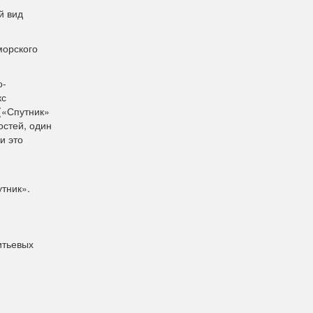
й вид
морского
о-
кс
 («Спутник»
остей, один
и это
тник».
итьевых