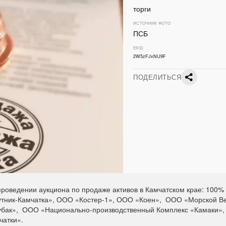
торги
ИСТОЧНИК ФОТО
ПСБ
ERID
2W5zFJxNU9F
ПОДЕЛИТЬСЯ
роведении аукциона по продаже активов в Камчатском крае: 100% 
тник-Камчатка», ООО «Костер-1», ООО «Коен», ООО «Морской В
бак», ООО «Национально-производственный Комплекс «Камаки»
атки».