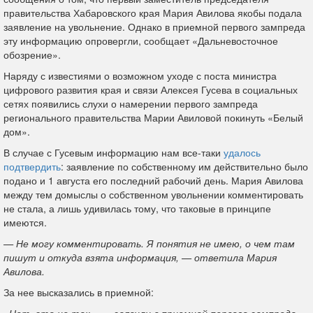
правительства Хабаровского края Мария Авилова якобы подала
заявление на увольнение. Однако в приемной первого зампреда
эту информацию опровергли, сообщает «Дальневосточное
обозрение».
Наряду с известиями о возможном уходе с поста министра
цифрового развития края и связи Алексея Гусева в социальных
сетях появились слухи о намерении первого зампреда
регионального правительства Марии Авиловой покинуть «Белый
дом».
В случае с Гусевым информацию нам все-таки
удалось
подтвердить
: заявление по собственному им действительно было
подано и 1 августа его последний рабочий день. Мария Авилова
между тем домыслы о собственном увольнении комментировать
не стала, а лишь удивилась тому, что таковые в принципе
имеются.
— Не могу комментировать. Я понятия не имею, о чем там
пишут и откуда взята информация, — ответила Мария
Авилова.
За нее высказались в приемной:
«Нет, это не так», — заявили в приемной первого зампреда