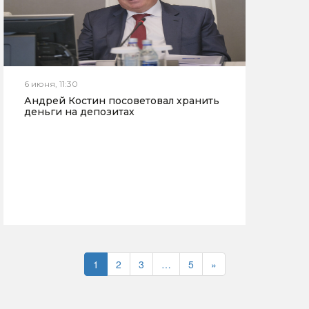
6 июня, 11:30
Андрей Костин посоветовал хранить
деньги на депозитах
1
2
3
…
5
»