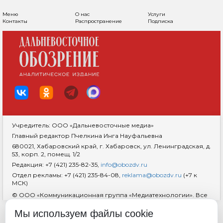
Меню
О нас
Услуги
Контакты
Распространение
Подписка
Учредитель: ООО «Дальневосточные медиа»
Главный редактор Пчелкина Инга Науфальевна
680021, Хабаровский край, г. Хабаровск, ул. Ленинградская, д.
53, корп. 2, помещ. 1/2
Редакция: +7 (421) 235-82-35,
info@obozdv.ru
Отдел рекламы: +7 (421) 235-84-08,
reklama@obozdv.ru
(+7 к
МСК)
© ООО «Коммуникационная группа «Медиатехнологии». Все
права защищены. При использовании информации
гиперссылка на сайт
dvobozrenie.ru
обязательна.
Мы используем файлы cookie
Возрастная маркировка 18+
RSS