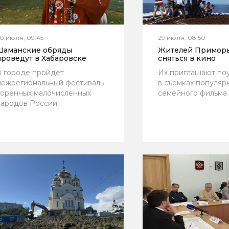
0 июля, 09:45
29 июля, 08:50
Шаманские обряды
Жителей Приморь
проведут в Хабаровске
сняться в кино
 городе пройдет
Их приглашают поу
межрегиональный фестиваль
в съемках популяр
коренных малочисленных
семейного фильма
народов России