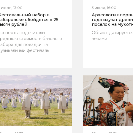
 июля, 13:00
3 июля, 16:00
Фестивальный набор в
Археологи впервы
абаровске обойдется в 25
года изучат древ
ысяч рублей
поселок на Чукот
ксперты подсчитали
Объект датируетс
реднюю стоимость базового
веками
абора для поездки на
узыкальный фестиваль