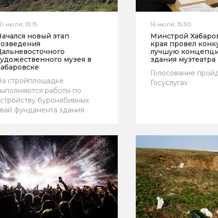
0 июля, 13:15
16 июля, 15:30
ачался новый этап
Минстрой Хабаро
возведения
края провел конк
Дальневосточного
лучшую концепци
художественного музея в
здания музтеатра
Хабаровске
Голосование пройд
На стройплощадке
Госуслугах
ыполняются работы по
стройству буронабивных
вай фундамента здания