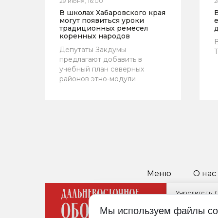
29 июня, 16:00
2
В школах Хабаровского края
могут появиться уроки
е
традиционных ремесел
д
коренных народов
В
Депутаты Закдумы
предлагают добавить в
учебный план северных
районов этно-модули
Меню
О нас
Учредитель:
Главный реда
Мы используем файлы co
680021, Хабар