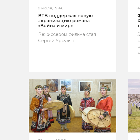
9 июля, 19:46
4
ВТБ поддержал новую
экранизацию романа
Х
«Война и мир»
т
Режиссером фильма стал
Э
Сергей Урсуляк
с
н
м