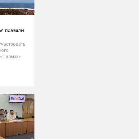
я позвали
частвовать
ного
 «Пальма»