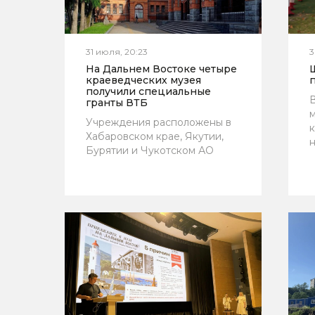
31 июля, 20:23
3
На Дальнем Востоке четыре
краеведческих музея
получили специальные
В
гранты ВТБ
Учреждения расположены в
Хабаровском крае, Якутии,
Бурятии и Чукотском АО