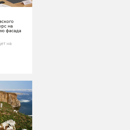
вского
урс на
ю фасада
ет на