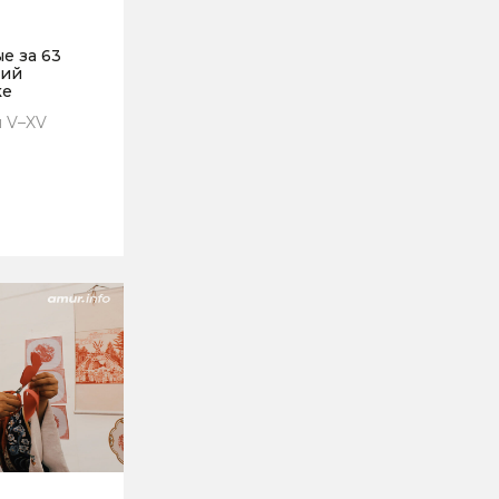
е за 63
ний
ке
я V–XV