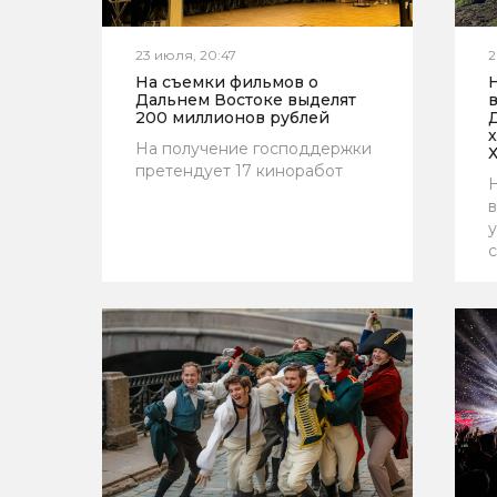
23 июля, 20:47
2
На съемки фильмов о
Н
Дальнем Востоке выделят
200 миллионов рублей
На получение господдержки
претендует 17 киноработ
в
у
с