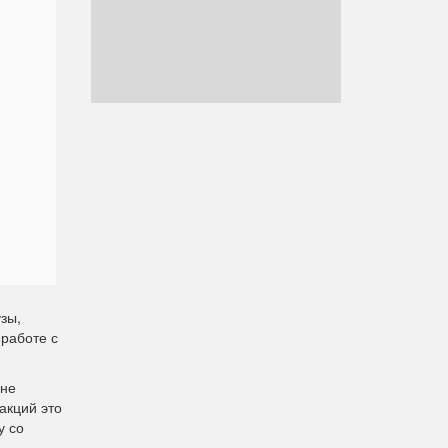
зы,
 работе с
 не
акций это
у со