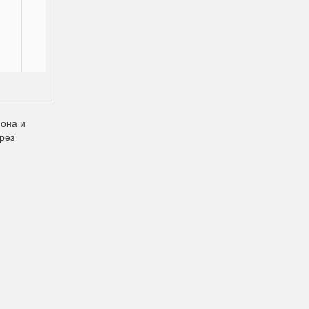
фона и
рез