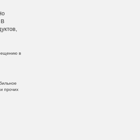
Но
 В
уктов,
мещению в
абильное
 и прочих