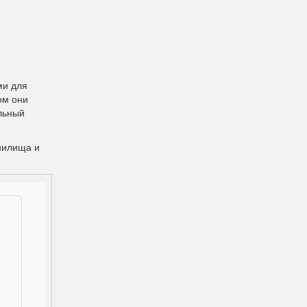
ми для
ом они
льный
нилища и