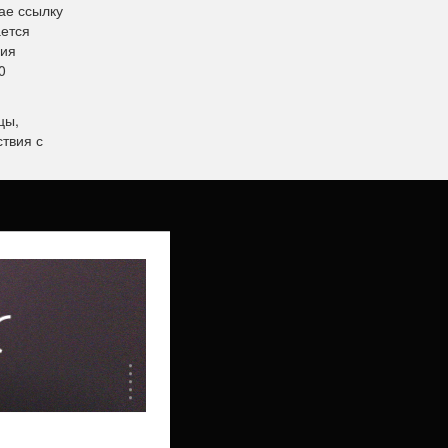
ае ссылку
ается
ния
0
цы,
ствия с