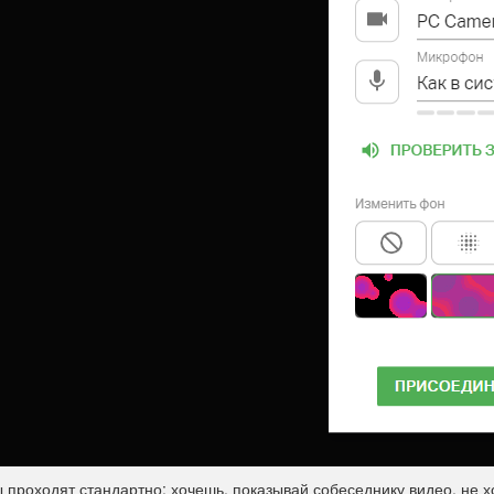
 проходят стандартно: хочешь, показывай собеседнику видео, не 