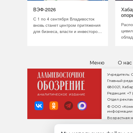
ВЭФ-2026
Хаба
опор
С 1 по 4 сентября Владивосток
Распо
вновь станет центром притяжения
цивил
для бизнеса, власти и инвесторов
облад
со всего мира. Восточный
геопо
экономический форум в 2026 году
не пр
соберет ключевые фигуры
насто
российской и международной
форпо
экономики на площадке кампуса
Меню
О нас
страт
ДВФУ. Главная тема форума
нацио
«Дальний Восток — развитие во
Учредитель:
обесп
благо людей» задает новый вектор
Главный реда
Росси
обсуждений: от масштабных
680021, Хабар
регио
инфраструктурных проектов к
Редакция: +7 (
госуд
качеству …
Отдел рекламы
главн
© ООО «Комм
прису
информации 
опред
Возрастная 
геогр
…