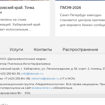
ровский край. Точка
ПМЭФ-2026
ы
Санкт-Петербург ежегодно
лагаясь на стыке
становится центром притяж
изаций, Хабаровский край
для мирового бизнес-сообще
ает колоссальным
принимая у себя одно из са
литическим значением. Это
значимых деловых меропри
осто восточный рубеж, а
планеты. Петербургский
ящий дальневосточный
международный экономичес
ст страны, где решаются
форум — это авторитетная
Услуги
Контакты
Распространение
егические задачи
дискуссионная площадка, гд
нальной безопасности и
определяются контуры
 ООО «Дальневосточные медиа»
ечивается суверенитет
глобальной экономической
ктор Пчелкина Инга Науфальевна
и в Азиатско-Тихоокеанском
повестки и закладываются о
овский край, г. Хабаровск, ул. Ленинградская, д. 53, корп. 2, помещ. 1/
не. Именно здесь
для международного
421) 235-82-35,
info@obozdv.ru
арственная власть выступает
сотрудничества. Традиционн
: +7 (421) 235-84-08,
reklama@obozdv.ru
(+7 к МСК)
ой гарантией стабильности и
форум собирает элиту делов
уникационная группа «Медиатехнологии». Все права защищены. Пр
тствия. Однако сила региона
гиперссылка на сайт
dvobozrenie.ru
обязательна.
мира: глав государств и
еляется не только его
маркировка 18+
RSS
правительств, руководителе
афией, но и качеством жизни
ведущих транснациональны
корпораций, министров и …