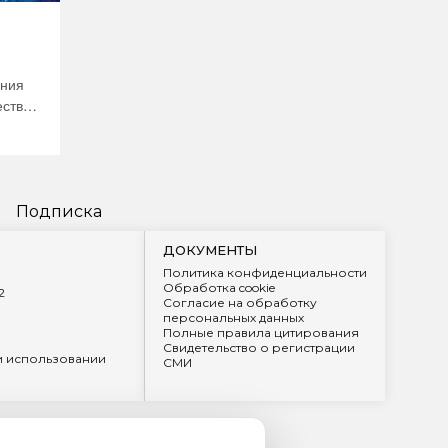
ения
ства,
мых
ятий
кий
Подписка
е
ДОКУМЕНТЫ
Политика конфиденциальности
Обработка cookie
сновы
2
Согласие на обработку
персональных данных
Полные правила цитирования
о
Свидетельство о регистрации
ого
и использовании
СМИ
й
х