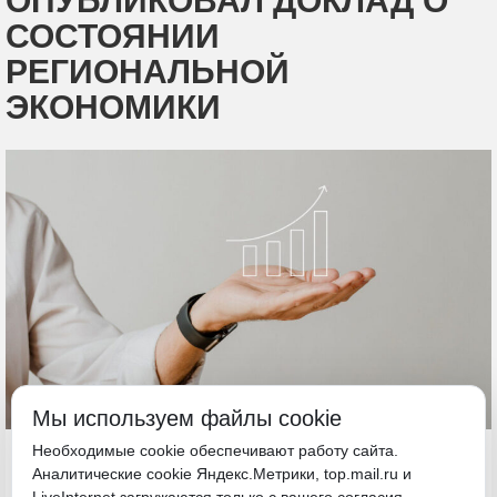
ОПУБЛИКОВАЛ ДОКЛАД О
СОСТОЯНИИ
РЕГИОНАЛЬНОЙ
ЭКОНОМИКИ
Мы используем файлы cookie
22 декабря 2025, 14:43
Необходимые cookie обеспечивают работу сайта.
Аналитические cookie Яндекс.Метрики, top.mail.ru и