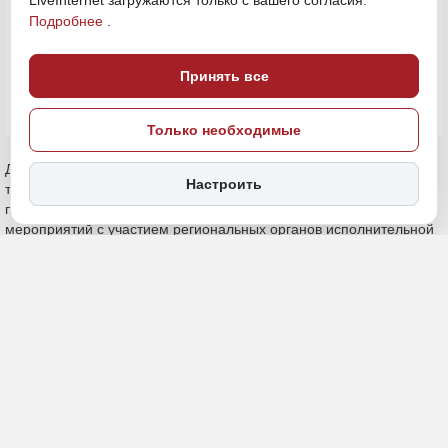
LiveInternet загружаются только с вашего согласия.
Подробнее
.
ПОДЕЛИТЬСЯ
Принять все
Только необходимые
Декабрьский доклад сделан на основе мониторинга более 15
Настроить
тысяч нефинансовых предприятий, а также информации,
полученной ГУ Банка России осенью по итогам разнообразных
мероприятий с участием региональных органов исполнительной
власти, бизнеса, отраслевых союзов, ассоциаций и объединений
предпринимателей.
Экономика Дальнего Востока
в 2025 году
В октябре – ноябре деловая активность возросла по сравнению с
третьим кварталом 2025 года, делают вывод аналитики.
Оживление во многом было связано с ростом промышленного
производства. Как на фоне всей страны выглядит Дальний