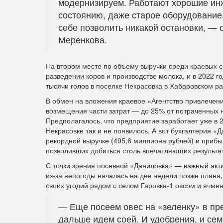
модернизируем. Работают хорошие инж
состоянию, даже старое оборудование
себе позволить никакой остановки, — 
Меренкова.
На втором месте по объему выручки среди краевых
разведении коров и производстве молока, и в 2022 г
тысячи голов в поселке Некрасовка в Хабаровском 
В обмен на вложения краевое «Агентство привлечени
возмещения части затрат — до 25% от потраченных 
Предполагалось, что предприятие заработает уже в 2
Некрасовке так и не появилось. А вот бухгалтерия «
рекордной выручке (495,6 миллиона рублей) и прибы
позволивших добиться столь впечатляющих результа
С точки зрения посевной «Даниловка» — важный акти
из-за непогоды началась на две недели позже плана
своих угодий рядом с селом Гаровка-1 овсом и ячме
— Еще посеем овес на «зеленку» в пре
дальше идем соей. И удобрения, и сем