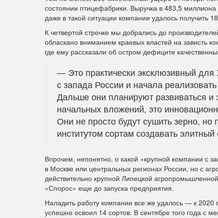
состоянии птицефабрики. Выручка в 483,5 миллиона 
даже в такой ситуации компании удалось получить 1
К четвертой строчке мы добрались до производителе
обласкано вниманием краевых властей на зависть к
где ему рассказали об остром дефиците качественны
— Это практически эксклюзивный для 
с запада России и начала реализоват
Дальше они планируют развиваться и 
начальных вложений, это инновационны
Они не просто будут сушить зерно, н
институтом сортам создавать элитный
Впрочем, непонятно, о какой «крупной компании с 
в Москве или центральных регионах России, но с аг
действительно крупной Липецкой агропромышленной 
«Спорос» еще до запуска предприятия.
Наладить работу компании все же удалось — к 2020 
успешно освоил 14 сортов. В сентябре того года с 