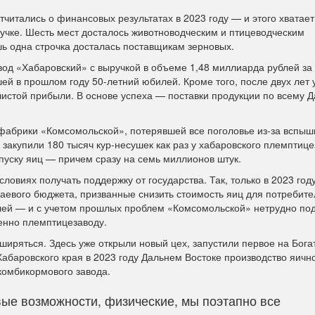
читались о финансовых результатах в 2023 году — и этого хватает 
учке. Шесть мест досталось животноводческим и птицеводческим
ь одна строчка досталась поставщикам зерновых.
д «Хабаровский» с выручкой в объеме 1,48 миллиарда рублей за
ей в прошлом году 50-летний юбилей. Кроме того, после двух лет 
чистой прибыли. В основе успеха — поставки продукции по всему 
абрики «Комсомольской», потерявшей все поголовье из-за вспышк
у закупили 180 тысяч кур-несушек как раз у хабаровского племптице
пуску яиц — причем сразу на семь миллионов штук.
овиях получать поддержку от государства. Так, только в 2023 год
евого бюджета, призванные снизить стоимость яиц для потребите
лей — и с учетом прошлых проблем «Комсомольской» нетрудно под
енно племптицезаводу.
иряться. Здесь уже открыли новый цех, запустили первое на Бога
баровского края в 2023 году Дальнем Востоке производство яичн
комбикормового завода.
ые возможности, физические, мы поэтапно все