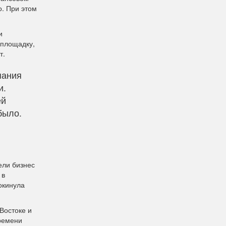
о. При этом
и
йплощадку,
т.
пания
и.
ей
было.
ели бизнес
 в
окинула
Востоке и
времени