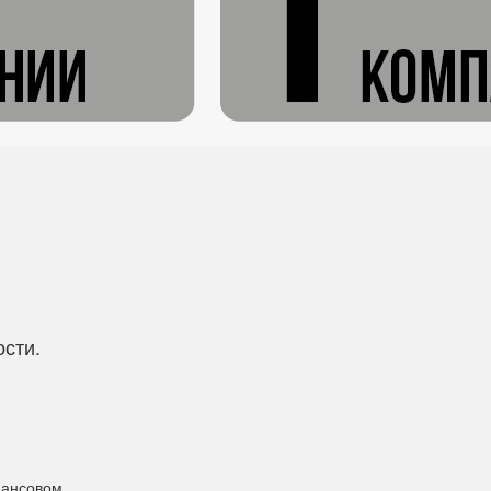
ости.
нансовом