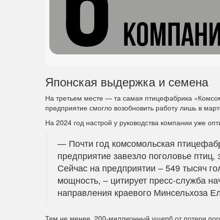
Японская выдержка и семена
На третьем месте — та самая птицефабрика «Комсом
предприятие смогло возобновить работу лишь в марте
На 2024 год настрой у руководства компании уже оп
— Почти год комсомольская птицефабр
предприятие завезло поголовье птиц, 
Сейчас на предприятии – 549 тысяч го
мощность, – цитирует пресс-служба н
направления краевого Минсельхоза Е
Тем не менее, 200-миллионный ущерб от потери пог