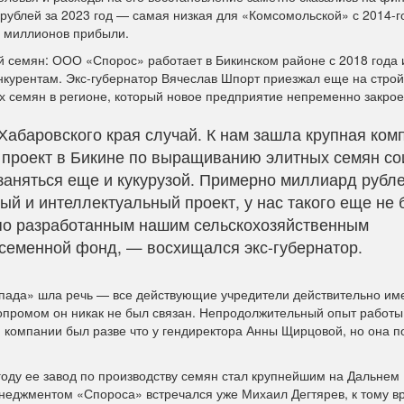
рублей за 2023 год — самая низкая для «Комсомольской» с 2014-г
8 миллионов прибыли.
й семян: ООО «Спорос» работает в Бикинском районе с 2018 года 
онкурентам. Экс-губернатор Вячеслав Шпорт приезжал еще на стро
х семян в регионе, который новое предприятие непременно закрое
Хабаровского края случай. К нам зашла крупная ком
ь проект в Бикине по выращиванию элитных семян со
заняться еще и кукурузой. Примерно миллиард рубл
й и интеллектуальный проект, у нас такого еще не 
о по разработанным нашим сельскохозяйственным
 семенной фонд, — восхищался экс-губернатор.
запада» шла речь — все действующие учредители действительно им
ропромом он никак не был связан. Непродолжительный опыт работы
компании был разве что у гендиректора Анны Щирцовой, но она п
году ее завод по производству семян стал крупнейшим на Дальнем 
менеджментом «Спороса» встречался уже Михаил Дегтярев, к тому 