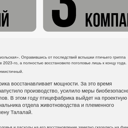
ольская». Оправившись от последствий вспышки птичьего гриппа
 2023-го, а полностью восстановило поголовье лишь к концу года.
тимистичный.
ика восстанавливает мощности. За это время
запустило производство, усилило меры биобезопасн
лов. В этом году птицефабрика выйдет на проектную
ачальника отдела животноводства и племенного
лену Талалай.
оловья и расходы на его восстановление заметно сказались на фи