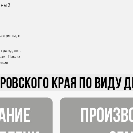
вный
чатряны, в
 граждане.
ка». После
иков