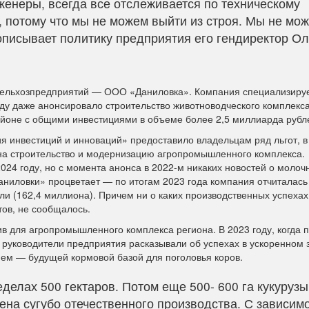
енеры, всегда все отслеживается по техническому
, потому что мы не можем выйти из строя. Мы не мо
описывает политику предприятия его гендиректор Ол
 сельхозпредприятий — ООО «Даниловка». Компания специализиру
оду даже анонсировало строительство животноводческого комплекса
районе с общими инвестициями в объеме более 2,5 миллиарда рубл
я инвестиций и инноваций» предоставило владельцам ряд льгот, в
на строительство и модернизацию агропромышленного комплекса.
024 году, но с момента анонса в 2022-м никаких новостей о молоч
Даниловки» процветает — по итогам 2023 года компания отчиталась
ли (162,4 миллиона). Причем ни о каких производственных успехах
тов, не сообщалось.
в для агропромышленного комплекса региона. В 2023 году, когда 
, руководители предприятия расказывали об успехах в ускоренном 
нем — будущей кормовой базой для поголовья коров.
делах 500 гектаров. Потом еще 500- 600 га кукурузы
ена сугубо отечественного производства. С зависим