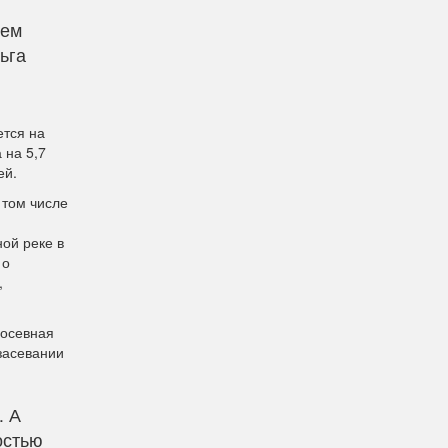
жем
ьга
ется на
 на 5,7
ей.
 том числе
ной реке в
 о
,
посевная
засевании
. А
остью