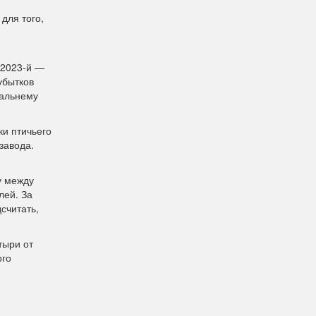
для того,
 2023-й —
убытков
Дальнему
и птичьего
завода.
у между
лей. За
считать,
тыри от
ого