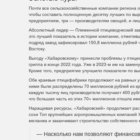
Почти все сельскохозяйственные компании региона от
чтобы составить полноценную десятку лучших по выр
предприятиям, три — производителям овощей, и лиш
Абсолютный лидер — Племенной птицеводческий заво
это лучший показатель в истории компании, отметивш
подряд завод зафиксировал 150,8 миллиона рублей 
Востоку.
Выгоду «Хабаровскому» принесли проблемы у птицеф
гриппа в конце 2022 года. Уже в 2023-м им на замен
Кроме того, предприятие улучшило показатели по вы
Обе краевые птицефабрики продолжают на равных усл
ними были распределены 70 миллионов рублей из кра
каждую тысячу яиц производители получают 400 руб
что большая часть из этих 70+ миллионов отошла им
Наращивая ресурсы, «Хабаровский» продолжает расш
сохи Топ крупнейших агропромышленных компаний Ха
меланжа и заканчивают строительство собственного 
— Насколько нам позволяют финансов