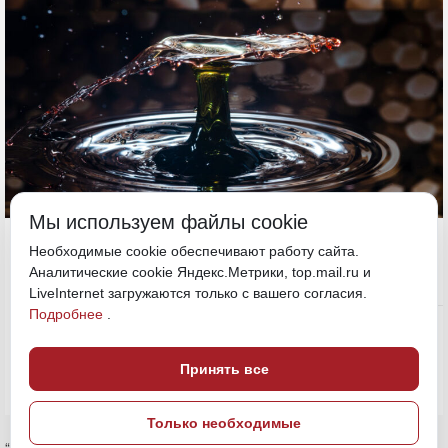
Мы используем файлы cookie
12 мая, 12:00
Сахалин
Необходимые cookie обеспечивают работу сайта.
Аналитические cookie Яндекс.Метрики, top.mail.ru и
LiveInternet загружаются только с вашего согласия.
Общество
Подробнее
.
ПОДЕЛИТЬСЯ
Принять все
Только необходимые
“Черное золото” всплыло на поверхность в поселке Катангли