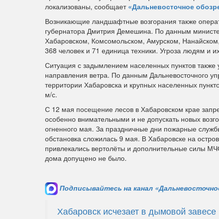
локализованы, сообщает
«Дальневосточное обозр
Возникающие ландшафтные возгорания также операт
губернатора Дмитрия Демешина. По данным министерс
Хабаровском, Комсомольском, Амурском, Нанайском,
368 человек и 71 единица техники. Угроза людям и их
Ситуация с задымлением населенных пунктов также у
направления ветра. По данным Дальневосточного уп
территории Хабаровска и крупных населенных пункт
м/с.
С 12 мая посещение лесов в Хабаровском крае запр
особенно внимательными и не допускать новых возг
огненного мая. За праздничные дни пожарные служ
обстановка сложилась 9 мая. В Хабаровске на остро
привлекались вертолёты и дополнительные силы МЧ
дома допущено не было.
Подписывайтесь на канал «Дальневосточное
Хабаровск исчезает в дымовой завесе