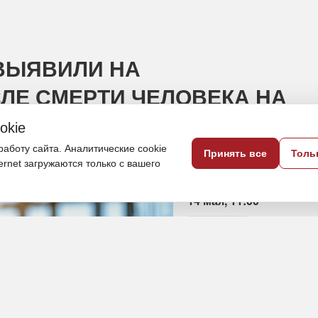
ВЫЯВИЛИ НА
ЛЕ СМЕРТИ ЧЕЛОВЕКА НА
okie
аботу сайта. Аналитические cookie
Принять все
Толь
шением
ternet загружаются только с вашего
14 мая, 11:00
Камчатка
Экономика и бизнес
ПОДЕЛИТЬСЯ