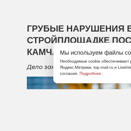
ГРУБЫЕ НАРУШЕНИЯ 
СТРОЙПЛОЩАДКЕ ПОС
КАМЧАТКЕ
Мы используем файлы co
Необходимые cookie обеспечивают р
Дело закончилось судебным ре
Яндекс.Метрики, top.mail.ru и LiveIn
согласия.
Подробнее
.