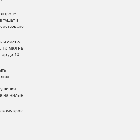
онтроле
в тушат в
действовано
к и смена
, 13 мая на
тер до 10
ыть
рения
я
 тушения
да на жилые
вскому краю