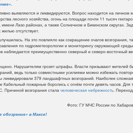
ение».
ивно выявляются и ликвидируются. Вопрос находится на личном к
тва лесного хозяйства, огонь на площади почти 11 тысяч гектаро
 имени Лазо районах, а также Солнечном и Бикинском округах. За
 жилью отсутствует.
лучшилась. На это повлияло как сокращение очагов возгорания, та
равления по гидрометеорологии и мониторингу окружающей среды
ов наблюдается преимущественно северный и северо-восточный ве
ещено. Нарушителям грозят штрафы. Власти призывают жителей б
ораний, ведь только совместными усилиями можно избежать повто
бы ликвидировали 379 ландшафтных возгораний. Наиболее сложна
ве Кабельный пожарные боролись с огнём почти девять часов. Для
С. Причиной возгорания стала
человеческая небрежность
. Перехо
Фото: ГУ МЧС России по Хабаро
 обозрение» в Максе!