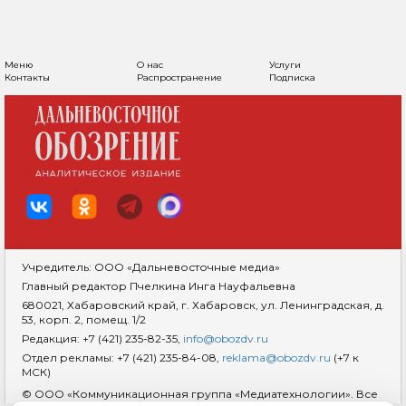
МАСКИ С ЧЕЛОВЕЧЕСКИМИ
ЗУБАМИ И ВОЛШЕБНЫЕ
БЛИЗНЕЦЫ: «АФРИКА» В
ХАБАРОВСКЕ
14 июня 2024, 17:46
Общество
ПОДЕЛИТЬСЯ
Африка — какая она на самом деле? С культурой этого далекого
континента дальневосточники сталкиваются не часто. А ведь
специфика сотен народов, проживающих на родине всего
человечества, многогранна: предметы быта и ритуальный
реквизит значительно отличаются от привычных нам как отделкой
и стилистикой, так и целями, для которых эти вещи были