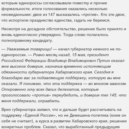
которым единороссы согласовывали повестку и прочие
формальности, итоги голосования оказались несколько
неожиданными: двое из 147 высказались «против». Кто эти двое,
что испортили празднество единства, гадать не беремся.
Несмотря на досадное обстоятельство, решение было принято и
вновь единогласно утверждено. Тогда слово полагалось
полноправному кандидату.
—
Уважаемые товарищи!
— начал губернатор немного не по-
единоросски. —
Ровно месяц назад, 15 мая, президент
Российской Федерации Владимир Владимирович Путин оказал
мне высокое доверие, назначив временно исполняющим
обязанности губернатора Хабаровского края. Сегодня я
благодарю вас за подавляющую поддержку, которую вы мне
оказали. Я понимаю, что эта поддержка — во многом авансом.
Откровенно хочу всех двоих делегатов, которые
проголосовали «против» переубедить, и доверие тех 145, что
меня поддержали, оправдать.
Врио губернатора заявил, что и дальше будет рассчитывать на
поддержку «Единой России», но не Демешина-политика (коим он
себя не считает), а курса в развитии Хабаровского края, решении
конкретных проблем. Сказал, что выработанный предыдущим