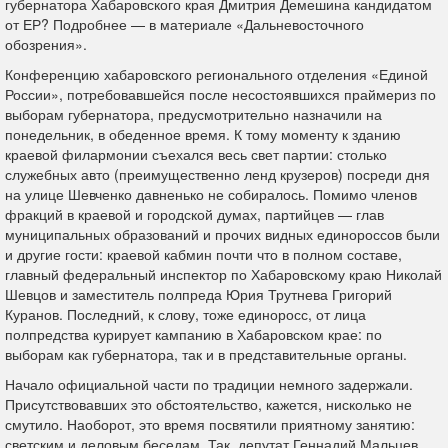
губернатора Хабаровского края Дмитрия Демешина кандидатом
от ЕР? Подробнее — в материале «Дальневосточного
обозрения».
Конференцию хабаровского регионального отделения «Единой
России», потребовавшейся после несостоявшихся праймериз по
выборам губернатора, предусмотрительно назначили на
понедельник, в обеденное время. К тому моменту к зданию
краевой филармонии съехался весь свет партии: столько
служебных авто (преимущественно ленд крузеров) посреди дня
на улице Шевченко давненько не собиралось. Помимо членов
фракций в краевой и городской думах, партийцев — глав
муниципальных образований и прочих видных единороссов были
и другие гости: краевой кабмин почти что в полном составе,
главный федеральный инспектор по Хабаровскому краю Николай
Шевцов и заместитель полпреда Юрия Трутнева Григорий
Куранов. Последний, к слову, тоже единоросс, от лица
полпредства курирует кампанию в Хабаровском крае: по
выборам как губернатора, так и в представительные органы.
Начало официальной части по традиции немного задержали.
Присутствовавших это обстоятельство, кажется, нисколько не
смутило. Наоборот, это время посвятили приятному занятию:
светским и деловым беседам. Так, депутат Геннадий Мальцев,