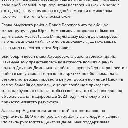
явно пребывавший в приподнятом настроении (как и многие в
этот день), громко смеялся в одной компании с Михаилом
Колочко — что-то на бизнесменском.
Глава Амурского района Павел Боровлев что-то обещал
министру культуры Юрию Ермошкину и старался побыстрее
занять свое место. Глава Минкульта ему вслед декламировал:
«
Люди не виноваты!
». «
Люди не виноваты
», — чуть менее
выразительно соглашался Боровлев.
Был бодр и весел глава Хабаровского района Александр Яц.
Накануне ему представилась возможность воочию оценить
подход Дмитрия Демешина к работе — врио губернатора посетил
район в минувшие выходные. Без критики не обошлось: глава
региона потребовал провести ремонт дороги по улице Новой «в
самое ближайшее время», а также пообещал пригласить
контролирующие органы, чтобы выяснить, что было сделано на
объекте за счет нацпроекта в 2023 году и «почему это не
принесло никакого результата».
Александр Яц, как политик опытный, в ответ на вопрос
журналиста ДВО о «непростых темах», углы сгладил и заявил,
что стиль руководства Дмитрия Демешина поддерживает.