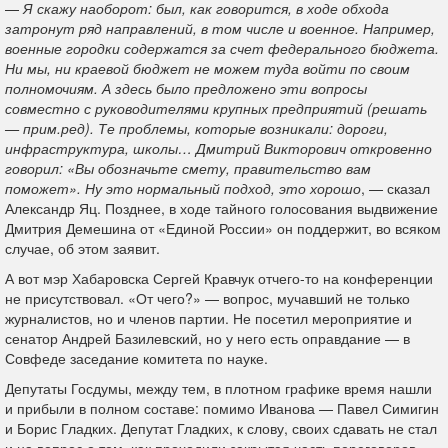
—
Я скажу наоборот: был, как говорится, в ходе обхода
затронут ряд направлений, в том числе и военное. Например,
военные городки содержатся за счет федерального бюджета.
Ни мы, ни краевой бюджет не можем туда войти по своим
полномочиям. А здесь было предложено эти вопросы
совместно с руководителями крупных предприятий (решать
— прим.ред). Те проблемы, которые возникали: дороги,
инфраструктура, школы… Дмитрий Викторович откровенно
говорил: «Вы обозначьте смету, правительство вам
поможет». Ну это нормальный подход, это хорошо
, — сказал
Александр Яц. Позднее, в ходе тайного голосования выдвижение
Дмитрия Демешина от «Единой России» он поддержит, во всяком
случае, об этом заявит.
А вот мэр Хабаровска Сергей Кравчук отчего-то на конференции
не присутствовал. «От чего?» — вопрос, мучавший не только
журналистов, но и членов партии. Не посетил мероприятие и
сенатор Андрей Базилевский, но у него есть оправдание — в
Совфеде заседание комитета по науке.
Депутаты Госдумы, между тем, в плотном графике время нашли
и прибыли в полном составе: помимо Иванова — Павел Симигин
и Борис Гладких. Депутат Гладких, к слову, своих сдавать не стал
и на вопрос о том, как проходили закрытая часть переговоров