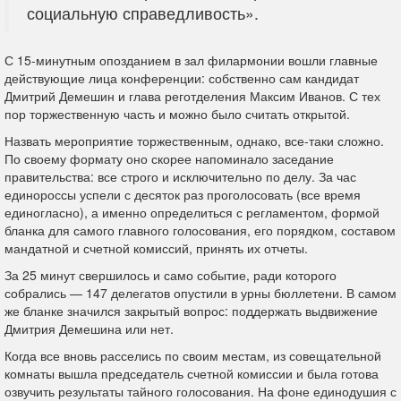
социальную справедливость».
С 15-минутным опозданием в зал филармонии вошли главные
действующие лица конференции: собственно сам кандидат
Дмитрий Демешин и глава реготделения Максим Иванов. С тех
пор торжественную часть и можно было считать открытой.
Назвать мероприятие торжественным, однако, все-таки сложно.
По своему формату оно скорее напоминало заседание
правительства: все строго и исключительно по делу. За час
единороссы успели с десяток раз проголосовать (все время
единогласно), а именно определиться с регламентом, формой
бланка для самого главного голосования, его порядком, составом
мандатной и счетной комиссий, принять их отчеты.
За 25 минут свершилось и само событие, ради которого
собрались — 147 делегатов опустили в урны бюллетени. В самом
же бланке значился закрытый вопрос: поддержать выдвижение
Дмитрия Демешина или нет.
Когда все вновь расселись по своим местам, из совещательной
комнаты вышла председатель счетной комиссии и была готова
озвучить результаты тайного голосования. На фоне единодушия с