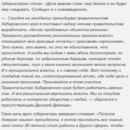
губернатором слоган: «Дела важнее слов» ему близок и он будет
ему следовать. Сообщил и о нововведениях.
—
Сегодня на заседании президиума правительства
Хабаровского края я поставил задачу членам правительства
выработать «Атлас проблемных объектов региона».
Прекрасно руководители региональных органов власти
показывают мне красивые отчеты с красивыми картинками.
Это нужно, это важно, но это не единственное, что
происходит. А когда мы ездим с вами вдоль долгостроев, по
убогим дорогам, по заброшенным баракам, которые стоят
пятилетками, тут у меня конечно возникает много вопросов.
И к муниципальной власти, и к самому себе. Вот поэтому и
создадим такой же, иллюстрированный атлас, где себе цели и
указания пропишем. Принимайте в этом участие.
Правительство Хабаровского края будет работать именно
так. И вся региональная вертикаль власти. Мы их понудим
работать в интересах общества и людей
, — обратился к
присутствующим Дмитрий Демешин.
Свою речь врио губернатора завершил словами: «
Получив
доверие нашего президента, я готов приложить все знания,
свой почти 30-летний опыт работы в других сферах, чтобы