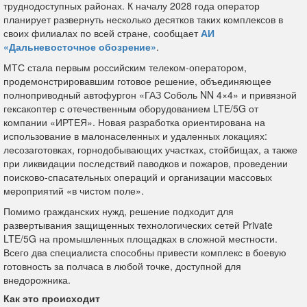
труднодоступных районах. К началу 2028 года оператор
планирует развернуть несколько десятков таких комплексов в
своих филиалах по всей стране, сообщает
АИ
«Дальневосточное обозрение»
.
МТС стала первым российским телеком-оператором,
продемонстрировавшим готовое решение, объединяющее
полноприводный автофургон «ГАЗ Соболь NN 4×4» и привязной
гексакоптер с отечественным оборудованием LTE/5G от
компании «ИРТЕЯ». Новая разработка ориентирована на
использование в малонаселенных и удаленных локациях:
лесозаготовках, горнодобывающих участках, стойбищах, а также
при ликвидации последствий паводков и пожаров, проведении
поисково-спасательных операций и организации массовых
мероприятий «в чистом поле».
Помимо гражданских нужд, решение подходит для
развертывания защищенных технологических сетей Private
LTE/5G на промышленных площадках в сложной местности.
Всего два специалиста способны привести комплекс в боевую
готовность за полчаса в любой точке, доступной для
внедорожника.
Как это происходит