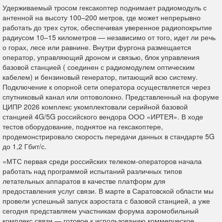
Удерживаемый тросом гексакоптер поднимает радиомодуль с
антенной на высоту 100–200 метров, где может непрерывно
работать до трех суток, обеспечивая уверенное радиопокрытие
радиусом 10–15 километров — независимо от того, идет ли речь
о горах, лесе или равнине. Внутри фургона размещается
оператор, управляющий дроном и связью, блок управления
базовой станцией ( соединен с радиомодулем оптическим
кабелем) и бензиновый генератор, питающий всю систему.
Подключение к опорной сети оператора осуществляется через
спутниковый канал или оптоволокно. Представленный на форуме
ЦИПР 2026 комплекс укомплектовали серийной базовой
станцией 4G/5G российского вендора ООО «ИРТЕЯ». В ходе
тестов оборудование, поднятое на гексакоптере,
продемонстрировало скорость передачи данных в стандарте 5G
до 1,2 Гбит/с.
«МТС первая среди российских телеком-операторов начала
работать над программой испытаний различных типов
летательных аппаратов в качестве платформ для
предоставления услуг связи. В марте в Саратовской области мы
провели успешный запуск аэростата с базовой станцией, а уже
сегодня представляем участникам форума аэромобильный
комплекс связи — готовое к использованию коммерческое