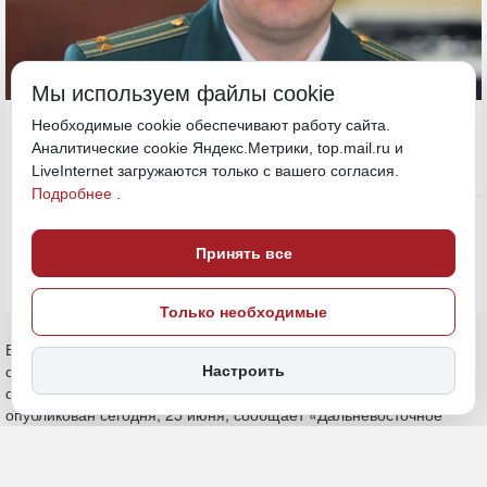
Мы используем файлы cookie
25 июня 2024, 14:47
Необходимые cookie обеспечивают работу сайта.
Аналитические cookie Яндекс.Метрики, top.mail.ru и
LiveInternet загружаются только с вашего согласия.
Подробнее
.
Политика и власть
ПОДЕЛИТЬСЯ
Принять все
Только необходимые
В Хабаровской таможне назначили постоянного начальника, им
стал Денис Ковалёв, возглавлявший ведомство около года в
Настроить
статусе исполняющего обязанности. Приказ о назначении
опубликован сегодня, 25 июня, сообщает «Дальневосточное
обозрение».
Напомним, больше двух лет (около 27 месяцев, это рекорд среди