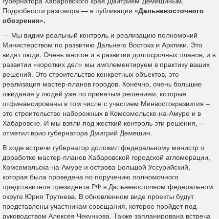
губернатора Хабаровского края Дмитрием Демешиным.
Подробности разговора — в публикации
«Дальневосточного
обозрения».
— Мы видим реальный контроль и реализацию полномочий
Министерством по развитию Дальнего Востока и Арктики. Это
видят люди. Очень многое и в развитии долгосрочных планов, и в
развитии «коротких дел» мы имплементируем в практику ваших
решений. Это строительство конкретных объектов, это
реализация мастер-планов городов. Конечно, очень большие
ожидания у людей уже по принятым решениям, которые
отфинансированы в том числе с участием Минвостокразвития –
это строительство набережных в Комсомольске-на-Амуре и в
Хабаровске. И мы взяли под жесткий контроль эти решения, –
отметил врио губернатора Дмитрий Демешин.
В ходе встречи губернатор доложил федеральному министр о
доработке мастер-планов Хабаровской городской агломерации,
Комсомольска-на-Амуре и острова Большой Уссурийский,
которая была проведена по поручению полномочного
представителя президента РФ в Дальневосточном федеральном
округе Юрия Трутнева. В обновленном виде проекты будут
представлены участникам совещания, которое пройдет под
руководством Алексея Чекункова. Также запланирована встреча