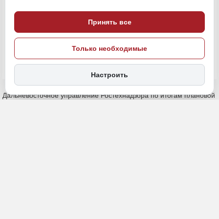
Принять все
ПОДЕЛИТЬСЯ
Только необходимые
Настроить
Дальневосточное управление Ростехнадзора по итогам плановой
проверки на угольном разрезе ООО «Огоджинская угольная
компания» в Селемджинском районе Амурской области выявило
62 нарушения требований промышленной безопасности. В ходе
проверки предприятие устранило 31 нарушение, однако
ключевые проблемы остались: на предприятии не назначили
ответственного за ликвидацию аварий, не установили систему
дистанционного мониторинга параметров безопасности, не вели
должный контроль за ведением горных работ согласно проекту и
календарному плану, не разработали типовой проект на
буровзрывные работы, а также не утвердили маршруты
перевозки взрывчатых материалов. Сообщает
АИ
«Дальневосточное обозрение»