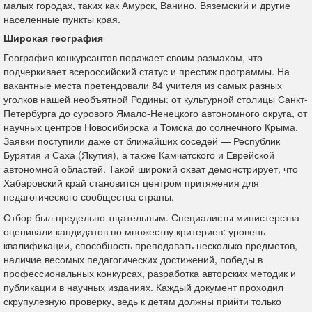
малых городах, таких как Амурск, Ванино, Вяземский и другие
населенные пункты края.
Широкая география
География конкурсантов поражает своим размахом, что
подчеркивает всероссийский статус и престиж программы. На
вакантные места претендовали 84 учителя из самых разных
уголков нашей необъятной Родины: от культурной столицы Санкт-
Петербурга до сурового Ямало-Ненецкого автономного округа, от
научных центров Новосибирска и Томска до солнечного Крыма.
Заявки поступили даже от ближайших соседей — Республик
Бурятия и Саха (Якутия), а также Камчатского и Еврейской
автономной областей. Такой широкий охват демонстрирует, что
Хабаровский край становится центром притяжения для
педагогического сообщества страны.
Отбор был предельно тщательным. Специалисты министерства
оценивали кандидатов по множеству критериев: уровень
квалификации, способность преподавать несколько предметов,
наличие весомых педагогических достижений, победы в
профессиональных конкурсах, разработка авторских методик и
публикации в научных изданиях. Каждый документ проходил
скрупулезную проверку, ведь к детям должны прийти только