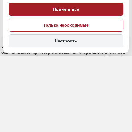
Принять все
ПОДЕЛИТЬСЯ
Только необходимые
Настроить
Верхнебуреинский районный суд Хабаровского края вынес
обвинительный приговор в отношении генерального директора
ООО «Фаворит» (гражданина К.). Руководителя признали
виновным в сокрытии имущества организации, за счет которого
должно было производиться взыскание налоговой недоимки,
сообщает
АИ «Дальневосточное обозрение».
По информации объединенной пресс-службы судов
Хабаровского края, в ходе следствия установили, что гражданин
К., зная о задолженности компании перед бюджетом и
внебюджетными фондами в размере 15,1 млн рублей,
умышленно препятствовал исполнению решения суда. В период
с октября 2023 по август 2024 года он предоставил судебным
приставам и сотрудникам УФНС по Хабаровскому краю заведомо
ложные сведения об отсутствии у
ООО «Фаворит»
техники.
Таким образом, он скрыл от взыскания автотранспорт и