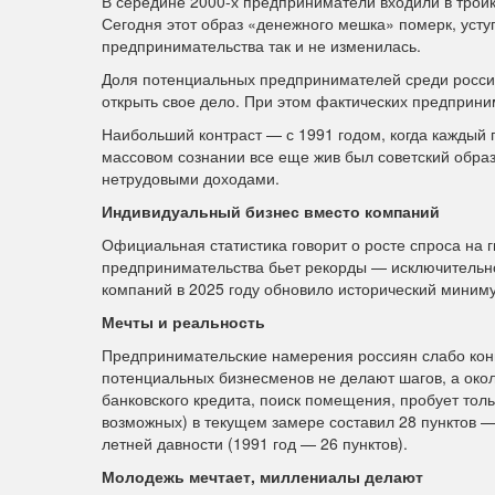
В середине 2000-х предприниматели входили в трой
Сегодня этот образ «денежного мешка» померк, усту
предпринимательства так и не изменилась.
Доля потенциальных предпринимателей среди россиян
открыть свое дело. При этом фактических предприн
Наибольший контраст — с 1991 годом, когда каждый 
массовом сознании все еще жив был советский обр
нетрудовыми доходами.
Индивидуальный бизнес вместо компаний
Официальная статистика говорит о росте спроса на 
предпринимательства бьет рекорды — исключительно
компаний в 2025 году обновило исторический миниму
Мечты и реальность
Предпринимательские намерения россиян слабо кон
потенциальных бизнесменов не делают шагов, а око
банковского кредита, поиск помещения, пробует тол
возможных) в текущем замере составил 28 пунктов — 
летней давности (1991 год — 26 пунктов).
Молодежь мечтает, миллениалы делают