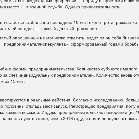
ку самых высокодоходных профессий — наряду с юристами и экон
пив место IT и военной службе. Однако привлекательность
 остается стабильной последние 10 лет: около трети граждан хо
имателей сегодня — каждый десятый гражданин.
пятый опрошенный не мог четко ответить, видит ли он себя бизнес
аз «предпринимателя-спекулянта», сформированный годами борьбы
гибкие формы предпринимательства. Количество субъектов малого
 за счет индивидуальных предпринимателей. Количество вновь от
м за 15 лет.
вертируются в реальные действия. Согласно исследованию, больш
ло половины откладывают запуск. Регистрацию предприятия, получ
ько каждый восьмой. Индекс предпринимательских намерений (из 1
на шесть пунктов ниже, чем в 2016 году, и почти вернулся к показ