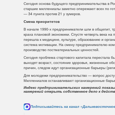
Сегодня основа будущего предпринимательства в Ро
старшие миллениалы заметно опережают всех по гот
— 34 пункта против 21 у зумеров.
Смена приоритетов
В начале 1990-х предприниматели шли в общепит, т
краха плановой экономики. Спустя четверть века н
перешла к медицине, культуре, образованию и орган
система мотивации. На смену предпринимателю-ком
производство постматериальных ценностей.
Сегодня проблема стартового капитала перестала бы
выходят возраст, состояние здоровья, жизненные обс
причин, следом идут организационные барьеры (рег
Для молодежи предпринимательство — вопрос доступа
Миллениалов останавливают организационные барьер
Индекс предпринимательских намерений показ
намерений открыть собственное дело к дейст
Подписывайтесь на канал «Дальневосточное