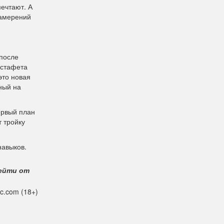
ечтают. А
намерений
 после
эстафета
это новая
ный на
ервый план
т тройку
навыков.
рейти от
ic.com (18+)