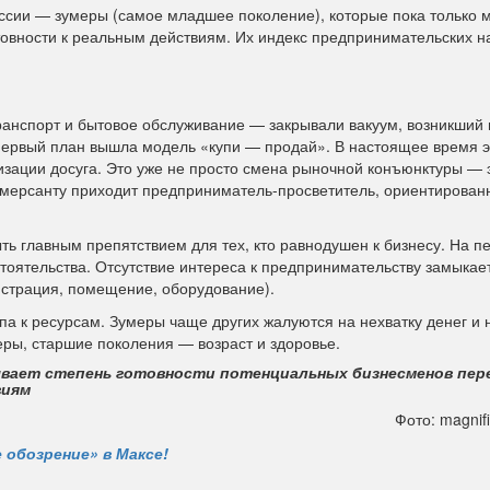
ссии — зумеры (самое младшее поколение), которые пока только м
овности к реальным действиям. Их индекс предпринимательских 
ранспорт и бытовое обслуживание — закрывали вакуум, возникший
а первый план вышла модель «купи — продай». В настоящее время 
изации досуга. Это уже не просто смена рыночной конъюнктуры — 
мерсанту приходит предприниматель-просветитель, ориентирован
ть главным препятствием для тех, кто равнодушен к бизнесу. На п
тоятельства. Отсутствие интереса к предпринимательству замыкае
истрация, помещение, оборудование).
 к ресурсам. Зумеры чаще других жалуются на нехватку денег и 
ы, старшие поколения — возраст и здоровье.
ывает степень готовности потенциальных бизнесменов пе
виям
Фото: magnif
 обозрение» в Максе!