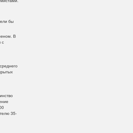
омистами.
тели бы
меном. В
 с
 среднего
крытых
инство
ение
00
ателю 35-