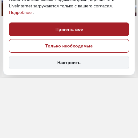
LiveInternet загружаются только с вашего согласия.
Подробнее
.
2 июня, 17:00
Хабаровский край
Принять все
Экономика и бизнес
Только необходимые
ПОДЕЛИТЬСЯ
Настроить
На заседании президиума правительства Хабаровского края
обсудили реализацию нацпроекта «Кадры» и кадровую политику
Хабаровского края в целом. Губернатор Дмитрий Демешин
назвал три главные проблемы: отток населения, негативную
демографию и неумение закрепить в крае тех, кто приезжает
временно. Свою оценку происходящему дал политолог,
профессор, кандидат исторических наук Евгений Чадаев,
сообщает
АИ «Дальневосточное обозрение».
Как край борется с дефицитом