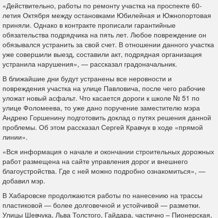
«Действительно, работы по ремонту участка на проспекте 60-
летия Октября между остановками Юбилейная и Южнопортовая
приняли. Однако в контракте прописали гарантийные
обязательства подрядчика на пять лет. Любое повреждение он
обязывался устранить за свой счет. В отношении данного участка
уже совершили выезд, составили акт, подрядная организация
устранила нарушения», — рассказал градоначальник.
В ближайшие дни будут устранены все неровности и
повреждения участка на улице Павловича, после чего рабочие
уложат новый асфальт. Что касается дороги к школе № 51 по
улице Фоломеева, то уже дано поручение заместителю мэра
Андрею Горшенину подготовить доклад о путях решения данной
проблемы. Об этом рассказал Сергей Кравчук в ходе «прямой
линии».
«Вся информация о начале и окончании строительных дорожных
работ размещена на сайте управления дорог и внешнего
благоустройства. Где с ней можно подробно ознакомиться», —
добавил мэр.
В Хабаровске продолжаются работы по нанесению на трассы
пластиковой — более долговечной и устойчивой — разметки.
Улицы Шевчука, Льва Толстого, Гайдара, частично – Пионерская,