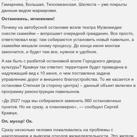
Гамарника, Большая, Тихоокеанская, Шелеста – уже покрыты
данным видом маркировки.
Остановись, мгновение!
Почему на автобусной остановке возле театра Музкомедии
снесли скамейки – вопрошает очередной гражданин. Все просто,
ответствовал мэр: там собираются установить новый павильон, а
скамейки мешали оному процессу. До конца июня монтаж
закончится, и будет там все, нужное и удобное.
А как быть с разбитой остановкой возле Городского дворца
культуры? Кравчук так ответил: территория будет приведена в
надлежащий вид к 10 июня, о чем поставлена задача
управлению дорог и внешнего благоустройства. То же касается и
остановки Степная (в сторону центра) – данный объект включен в
программу реконструкции павильонов.
«До 2027 года мы собираемся заменить 360 остановочных
пунктов. Но не сразу, а планомерно», — сообщил Сергей
Кравчук.
Оп, мусор! Ок.
Сразу несколько человек пожаловались на проблемы с
накоплением и вывозом отходов жизнедеятельности. Это жители