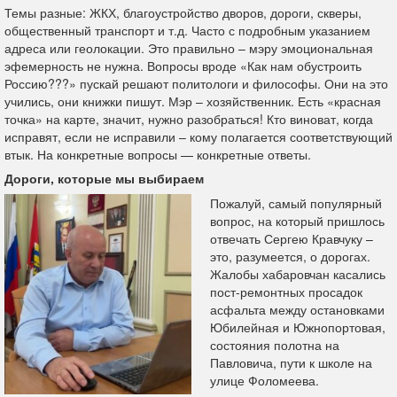
Темы разные: ЖКХ, благоустройство дворов, дороги, скверы,
общественный транспорт и т.д. Часто с подробным указанием
адреса или геолокации. Это правильно – мэру эмоциональная
эфемерность не нужна. Вопросы вроде «Как нам обустроить
Россию???» пускай решают политологи и философы. Они на это
учились, они книжки пишут. Мэр – хозяйственник. Есть «красная
точка» на карте, значит, нужно разобраться! Кто виноват, когда
исправят, если не исправили – кому полагается соответствующий
втык. На конкретные вопросы — конкретные ответы.
Дороги, которые мы выбираем
Пожалуй, самый популярный
вопрос, на который пришлось
отвечать Сергею Кравчуку –
это, разумеется, о дорогах.
Жалобы хабаровчан касались
пост-ремонтных просадок
асфальта между остановками
Юбилейная и Южнопортовая,
состояния полотна на
Павловича, пути к школе на
улице Фоломеева.