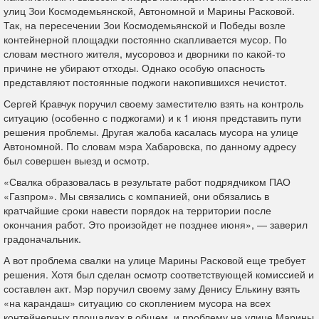
улиц Зои Космодемьянской, Автономной и Марины Расковой.
Так, на пересечении Зои Космодемьянской и Победы возле
контейнерной площадки постоянно скапливается мусор. По
словам местного жителя, мусоровоз и дворники по какой-то
причине не убирают отходы. Однако особую опасность
представляют постоянные поджоги накопившихся нечистот.
Сергей Кравчук поручил своему заместителю взять на контроль
ситуацию (особенно с поджогами) и к 1 июня представить пути
решения проблемы. Другая жалоба касалась мусора на улице
Автономной. По словам мэра Хабаровска, по данному адресу
был совершен выезд и осмотр.
«Свалка образовалась в результате работ подрядчиком ПАО
«Газпром». Мы связались с компанией, они обязались в
кратчайшие сроки навести порядок на территории после
окончания работ. Это произойдет не позднее июня», — заверил
градоначальник.
А вот проблема свалки на улице Марины Расковой еще требует
решения. Хотя был сделан осмотр соответствующей комиссией и
составлен акт. Мэр поручил своему заму Денису Елькину взять
«на карандаш» ситуацию со скоплением мусора на всех
контейнерных площадках в общем, и проблему на улице Марины