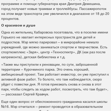
программе и помощи губернатора края Дмитрия Демешина,
город получает новые трамваи и троллейбусы. Пассажиропоток
на этом виде транспорта уже увеличился в диапазоне от 18 до 20
процентов.
О
красивом и душе
Одна из жительниц Хабаровска посетовала, что в поселке имени
Горького не хватает интересных пространств для детей и
подростков. Мэр мягко парировал – в микрорайоне немало
учреждений, где можно заниматься спортом и творчеством. Есть
спорткомплекс «Заря», центр «Техноспектр», ДК (как раз после
капремонта), детская библиотека и т.д.
«Также мы приступили к реновации, по сути, заброшенной
территории – Курочкиного парка. Это очень хороший,
амбициозный проект. Там работает инвестор, он уже приступил к
активной фазе работ. То болото, что там наблюдается, скоро
уйдет с повестки дня. Я готов приезжать снова и снова в этот
парк, чтобы следить за ходом работ, посмотреть, что там будет»,
— рассказал Сергей Кравчук.
Еще один вопрос от обеспокоенного гражданина касался школы
№16. Мэр отчитался – ремонт проводится в образовательном