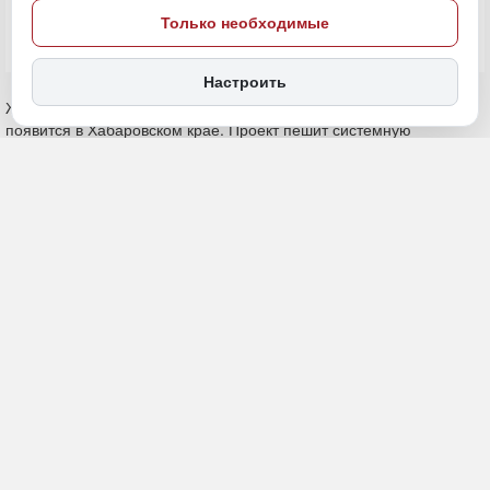
Только необходимые
Настроить
Животноводческий комплекс на 6 тысяч голов дойного стада
появится в Хабаровском крае. Проект пешит системную
проблему региона, где собственная обеспеченность молоком не
превышает 10%, и втрое увеличить местное производство.
Соответствующее соглашение в рамках ПМЭФ-2026 подписали
глава региона Дмитрий Демешин и президент ГК «ЭкоНива»
Штефан Дюрр, сообщает
«Дальневосточное обозрение».
Для «ЭкоНивы», крупнейшего молочного холдинга России и
Европы, выход на Дальний Восток станет не только первым
опытом работы в макрорегионе, но и стратегическим шагом для
последующих поставок на растущий китайский рынок. Площадки
под комплекс рассматриваются в Бикинском и Вяземском районе
края.
Глава Хабаровского края указал, что развитие местного
производства продукции агропромышленного комплекса
является одной из приоритетных задач властей региона.
Наибольшая потребность на протяжении последних нескольких