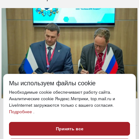
Мы используем файлы cookie
Необходимые cookie обеспечивают работу сайта.
Аналитические cookie Яндекс.Метрики, top.mail.ru и
4 июня, 13:35
LiveInternet загружаются только с вашего согласия.
Хабаровский край
Подробнее
.
Экономика и бизнес
Принять все
ПОДЕЛИТЬСЯ