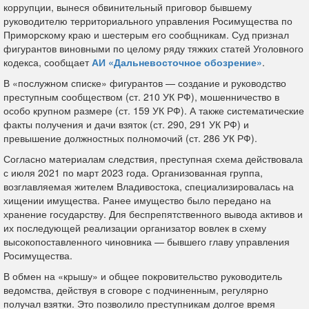
коррупции, вынеся обвинительный приговор бывшему
руководителю территориального управления Росимущества по
Приморскому краю и шестерым его сообщникам. Суд признал
фигурантов виновными по целому ряду тяжких статей Уголовного
кодекса, сообщает
АИ «Дальневосточное обозрение»
.
В «послужном списке» фигурантов — создание и руководство
преступным сообществом (ст. 210 УК РФ), мошенничество в
особо крупном размере (ст. 159 УК РФ). А также систематические
факты получения и дачи взяток (ст. 290, 291 УК РФ) и
превышение должностных полномочий (ст. 286 УК РФ).
Согласно материалам следствия, преступная схема действовала
с июля 2021 по март 2023 года. Организованная группа,
возглавляемая жителем Владивостока, специализировалась на
хищении имущества. Ранее имущество было передано на
хранение государству. Для беспрепятственного вывода активов и
их последующей реализации организатор вовлек в схему
высокопоставленного чиновника — бывшего главу управления
Росимущества.
В обмен на «крышу» и общее покровительство руководитель
ведомства, действуя в сговоре с подчиненным, регулярно
получал взятки. Это позволило преступникам долгое время