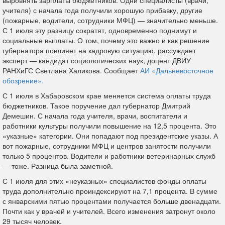
выровнять зарплаты бюджетников. Одни специалисты (врачи,
учителя) с начала года получили хорошую прибавку, другие
(пожарные, водители, сотрудники МФЦ) — значительно меньше.
С 1 июля эту разницу сократят, одновременно поднимут и
социальные выплаты. О том, почему это важно и как решение
губернатора повлияет на кадровую ситуацию, рассуждает
эксперт — кандидат социологических наук, доцент ДВИУ
РАНХиГС Светлана Халикова. Сообщает
АИ «Дальневосточное
обозрение».
С 1 июля в Хабаровском крае меняется система оплаты труда
бюджетников. Такое поручение дал губернатор Дмитрий
Демешин.
С начала года учителя, врачи, воспитатели и
работники культуры получили повышение на 12,5 процента. Это
«указные» категории. Они попадают под президентские указы.
А
вот пожарные, сотрудники МФЦ и центров занятости получили
только 5 процентов. Водители и работники ветеринарных служб
— тоже.
Разница была заметной.
С 1 июля для этих «неуказных» специалистов фонды оплаты
труда дополнительно проиндексируют на 7,1 процента. В сумме
с январскими пятью процентами получается больше двенадцати.
Почти как у врачей и учителей.
Всего изменения затронут около
29 тысяч человек.