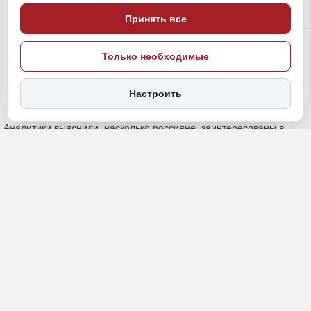
Принять все
Экономика и бизнес
ПОДЕЛИТЬСЯ
Только необходимые
Настроить
Аналитики выяснили, насколько россияне заинтересованы в
открытии собственного дела, какие инструменты продвижения
считают наиболее эффективными. Среди опрошенных в
Дальневосточном федеральном округе 4% уже ведут
собственный бизнес, 7% планируют запустить свое дело в
ближайшие пару лет года, сообщает АИ
«Дальневосточное
обозрение».
Еще 23% допускают возможность заняться
предпринимательством в будущем, а 14% хотели бы открыть
бизнес, но пока присматриваются к идее. Чаще всего о наличии
собственного дела сообщали работники автосервисов (18%),
мастера по оказанию персональных услуг (18%) и сотрудники
салонов красоты (17%).