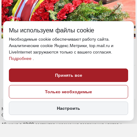
Мы используем файлы cookie
Необходимые cookie обеспечивают работу сайта.
20 июня, 11:30
Аналитические cookie Яндекс.Метрики, top.mail.ru и
Хабаровский край
LiveInternet загружаются только с вашего согласия.
Подробнее
.
Общество
ПОДЕЛИТЬСЯ
Принять все
Только необходимые
Митинги и акции, посвященные 86-й годовщине начала Великой
Настроить
Отечественной войны пройдут в Хабаровске.
19 июня в 12:00 состоится церемония возложения цветов к
памятнику «Танк Т-34». С 19 по 22 июня будут проходить
возложения цветов школьниками к памятникам, обелискам,