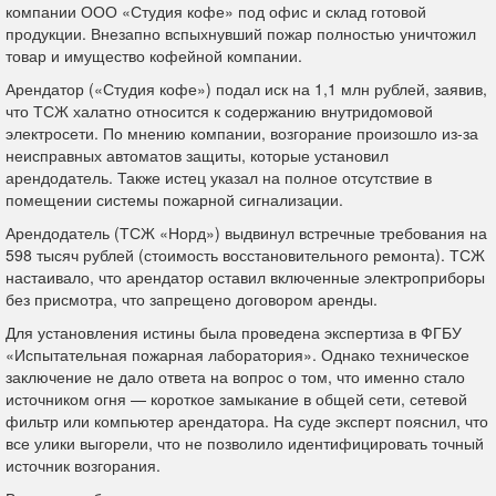
компании ООО «Студия кофе» под офис и склад готовой
продукции. Внезапно вспыхнувший пожар полностью уничтожил
товар и имущество кофейной компании.
Арендатор («Студия кофе») подал иск на 1,1 млн рублей, заявив,
что ТСЖ халатно относится к содержанию внутридомовой
электросети. По мнению компании, возгорание произошло из-за
неисправных автоматов защиты, которые установил
арендодатель. Также истец указал на полное отсутствие в
помещении системы пожарной сигнализации.
Арендодатель (ТСЖ «Норд») выдвинул встречные требования на
598 тысяч рублей (стоимость восстановительного ремонта). ТСЖ
настаивало, что арендатор оставил включенные электроприборы
без присмотра, что запрещено договором аренды.
Для установления истины была проведена экспертиза в ФГБУ
«Испытательная пожарная лаборатория». Однако техническое
заключение не дало ответа на вопрос о том, что именно стало
источником огня — короткое замыкание в общей сети, сетевой
фильтр или компьютер арендатора. На суде эксперт пояснил, что
все улики выгорели, что не позволило идентифицировать точный
источник возгорания.