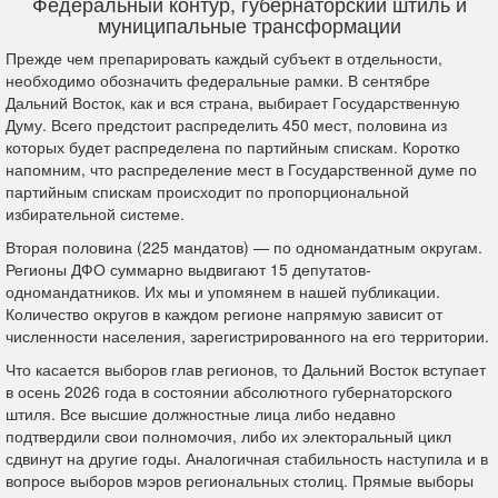
Федеральный контур, губернаторский штиль и
муниципальные трансформации
Прежде чем препарировать каждый субъект в отдельности,
необходимо обозначить федеральные рамки. В сентябре
Дальний Восток, как и вся страна, выбирает Государственную
Думу. Всего предстоит распределить 450 мест, половина из
которых будет распределена по партийным спискам. Коротко
напомним, что распределение мест в Государственной думе по
партийным спискам происходит по пропорциональной
избирательной системе.
Вторая половина (225 мандатов) — по одномандатным округам.
Регионы ДФО суммарно выдвигают 15 депутатов-
одномандатников. Их мы и упомянем в нашей публикации.
Количество округов в каждом регионе напрямую зависит от
численности населения, зарегистрированного на его территории.
Что касается выборов глав регионов, то Дальний Восток вступает
в осень 2026 года в состоянии абсолютного губернаторского
штиля. Все высшие должностные лица либо недавно
подтвердили свои полномочия, либо их электоральный цикл
сдвинут на другие годы. Аналогичная стабильность наступила и в
вопросе выборов мэров региональных столиц. Прямые выборы