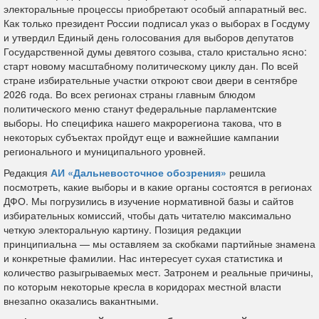
электоральные процессы приобретают особый аппаратный вес.
Как только президент России подписал указ о выборах в Госдуму
и утвердил Единый день голосования для выборов депутатов
Государственной думы девятого созыва, стало кристально ясно:
старт новому масштабному политическому циклу дан. По всей
стране избирательные участки откроют свои двери в сентябре
2026 года. Во всех регионах страны главным блюдом
политического меню станут федеральные парламентские
выборы. Но специфика нашего макрорегиона такова, что в
некоторых субъектах пройдут еще и важнейшие кампании
регионального и муниципального уровней.
Редакция
АИ «Дальневосточное обозрения»
решила
посмотреть, какие выборы и в какие органы состоятся в регионах
ДФО. Мы погрузились в изучение нормативной базы и сайтов
избирательных комиссий, чтобы дать читателю максимально
четкую электоральную картину. Позиция редакции
принципиальна — мы оставляем за скобками партийные знамена
и конкретные фамилии. Нас интересует сухая статистика и
количество разыгрываемых мест. Затронем и реальные причины,
по которым некоторые кресла в коридорах местной власти
внезапно оказались вакантными.