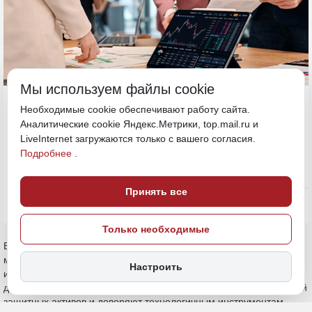
Мы используем файлы cookie
30 июня, 09:30
ДФО
Необходимые cookie обеспечивают работу сайта.
Аналитические cookie Яндекс.Метрики, top.mail.ru и
LiveInternet загружаются только с вашего согласия.
Инвестиции
Экономика и бизнес
Подробнее
.
ИСТОЧНИК ФОТО
magnific (18+)
Принять все
ПОДЕЛИТЬСЯ
Только необходимые
ВТБ Мои Инвестиции проанализировал портфели около 1
миллиона клиентов в возрасте до 30 лет и составил портрет
Настроить
инвестора-зумера. Данные показывают: молодые инвесторы
делают ставку на сбалансированные портфели с заметной долей
защитных активов и доверяют технологичным инструментам.