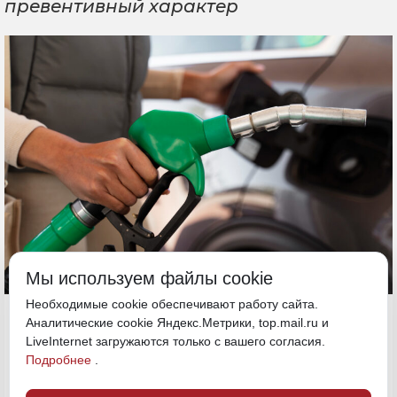
превентивный характер
Мы используем файлы cookie
Необходимые cookie обеспечивают работу сайта.
1 июля, 09:45
Якутия
Аналитические cookie Яндекс.Метрики, top.mail.ru и
LiveInternet загружаются только с вашего согласия.
Подробнее
.
бензин
Экономика и бизнес