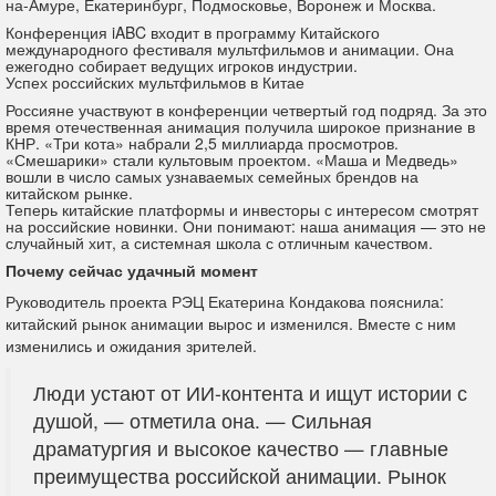
на-Амуре, Екатеринбург, Подмосковье, Воронеж и Москва.
Конференция iABC входит в программу Китайского
международного фестиваля мультфильмов и анимации. Она
ежегодно собирает ведущих игроков индустрии.
Успех российских мультфильмов в Китае
Россияне участвуют в конференции четвертый год подряд. За это
время отечественная анимация получила широкое признание в
КНР. «Три кота» набрали 2,5 миллиарда просмотров.
«Смешарики» стали культовым проектом. «Маша и Медведь»
вошли в число самых узнаваемых семейных брендов на
китайском рынке.
Теперь китайские платформы и инвесторы с интересом смотрят
на российские новинки. Они понимают: наша анимация — это не
случайный хит, а системная школа с отличным качеством.
Почему сейчас удачный момент
Руководитель проекта РЭЦ Екатерина Кондакова пояснила:
китайский рынок анимации вырос и изменился. Вместе с ним
изменились и ожидания зрителей.
Люди устают от ИИ-контента и ищут истории с
душой, — отметила она. — Сильная
драматургия и высокое качество — главные
преимущества российской анимации. Рынок