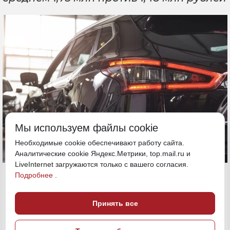
Мы используем файлы cookie
Необходимые cookie обеспечивают работу сайта.
Аналитические cookie Яндекс.Метрики, top.mail.ru и
LiveInternet загружаются только с вашего согласия.
5 июля, 15:30
Подробнее
.
Хабаровский край
ИСТОЧНИК ФОТО
Принять все
Общество
magnific (18+)