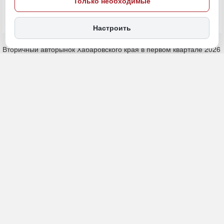
Только необходимые
ПОДЕЛИТЬСЯ
Настроить
Вторичный авторынок Хабаровского края в первом квартале 2026
года показал любопытный перекос: китайские машины с
пробегом в среднем стоят дороже японских. По данным Авито
Авто, средняя цена «китайца» — 1,73 млн рублей, тогда как
«японец» обойдется в 1,48 млн. При этом японских автомобилей
в продаже примерно в девять раз больше.
Кто лидирует по предложению
Японские марки по-прежнему доминируют по объему
предложения: их в девять раз больше, чем китайских
. Среди
японских брендов уверенно лидирует Toyota — 41% от всех
предложений. На втором месте Honda с долей 21%, замыкает
тройку Nissan — 14%.
В китайском сегменте ситуация иная. Здесь лидером стал HAVAL
— 31% от всех предложений. Geely занимает 18%, Jetour —
11,5%.
Кто растет быстрее