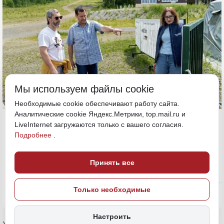
Мы используем файлы cookie
Необходимые cookie обеспечивают работу сайта.
Аналитические cookie Яндекс.Метрики, top.mail.ru и
6 июля, 15:00
Хабаровский край
LiveInternet загружаются только с вашего согласия.
Подробнее
.
Туристическая тропа
Политика и власть
Принять все
ИСТОЧНИК ФОТО
Пресс-служба министерства
Только необходимые
ПОДЕЛИТЬСЯ
туризма края
Настроить
Хабаровский край продолжает работу над созданием новых