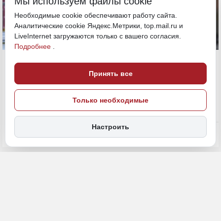
Мы используем файлы cookie
Необходимые cookie обеспечивают работу сайта.
Аналитические cookie Яндекс.Метрики, top.mail.ru и
LiveInternet загружаются только с вашего согласия.
Подробнее
.
7 июля, 10:00
ДФО
Принять все
Электростанция
Экономика и бизнес
Только необходимые
ИСТОЧНИК ФОТО
magnific (18+)
Настроить
ПОДЕЛИТЬСЯ
Дальний Восток стал чуть ли не крупнейшей стройкой в России, а
любой проект требует электричества. И чем крупнее
строительство, тем больше энергии требуется. Это понимают и
власти, и инвесторы. Так, согласно данным отраслевого обзора
«250 крупнейших инвестиционных проектов в электроэнергетике
РФ. Проекты 2026-2029 годов», проделанного «Infoline-