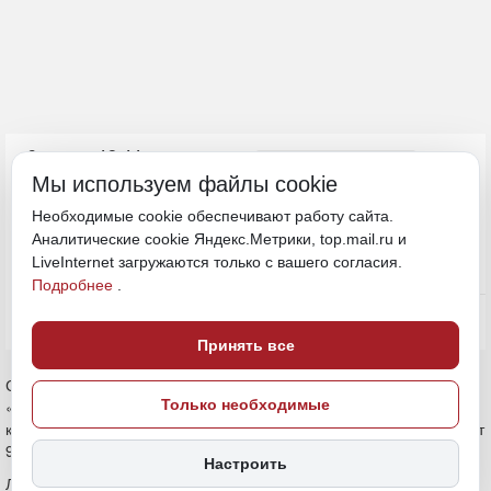
9 июля, 18:11
Хабаровский край
Мы используем файлы cookie
Необходимые cookie обеспечивают работу сайта.
Выборы
Политика и власть
Аналитические cookie Яндекс.Метрики, top.mail.ru и
LiveInternet загружаются только с вашего согласия.
ИСТОЧНИК ФОТО
Подробнее
.
magnific (18+)
ПОДЕЛИТЬСЯ
Принять все
С помощью Государственный автоматизированной системы
Только необходимые
«Выборы» посчитано количество избирателей в Хабаровском
крае. По состоянию на 1 июля текущего года их число составляет
933 985 человек.
Настроить
Лидером по количеству избирателей в регионе остается