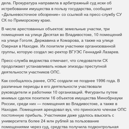
дела. Прокуратура направила в арбитражный суд иски об
истребовании имущества в пользу государства, сообщает
«Дальневосточное обозрение» со ссылкой на пресс-службу СУ
СК по Приморскому краю.
В числе арестованных объектов: земельные участки, три
помещения на улице Десятая во Владивостоке, 10 помещений
на улице Гоголя, Державина и Комарова, а также на улице
Озерная в Находке. Их похитили участники организованной
группы, которую создал экс-ректор ВГУЭС Геннадий Лазарев.
Пресс-служба ведомства отмечает, что следователи СК
продолжают устанавливать новые эпизоды преступной
деятельности участников ОПС.
Как сообщалось ранее, ОПС создали не позднее 1996 года. В
различные периоды в его деятельности участвовали
руководители и работники 10 организаций. Фигуранты путем
мнимых сделок похитили 16 объектов имущества Минобрнауки
России, среди них — помещения во Владивостоке, а также в
Находке. Помещения арендовал вуз, что приносило членам ОПС
постоянную прибыль. Участникам даже удалось взыскать с
университета более 24 млн рублей за пользование
помещениями через суд, средства получила подконтрольная