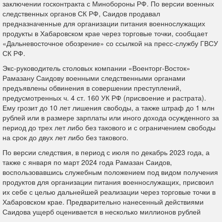
заключении госконтракта с Минобороны РФ. По версии военных
следственных органов СК РФ, Саидов продавал
предназначенные для организации питания военнослужащих
продукты в Хабаровском крае через торговые точки, сообщает
«Дальневосточное обозрение» со ссылкой на пресс-службу ГВСУ
СК РФ.
Экс-руководитель столовых компании «Военторг-Восток»
Рамазану Саидову военными следственными органами
предъявлены обвинения в совершении преступлений,
предусмотренных ч. 4 ст. 160 УК РФ (присвоение и растрата).
Ему грозит до 10 лет лишения свободы, а также штраф до 1 млн
рублей или в размере зарплаты или иного дохода осужденного за
период до трех лет либо без такового и с ограничением свободы
на срок до двух лет либо без такового.
По версии следствия, в период с июля по декабрь 2023 года, а
также с января по март 2024 года Рамазан Саидов,
воспользовавшись служебным положением под видом получения
продуктов для организации питания военнослужащих, присвоил
их себе с целью дальнейшей реализации через торговые точки в
Хабаровском крае. Предварительно нанесенный действиями
Саидова ущерб оценивается в несколько миллионов рублей