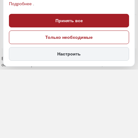
Подробнее
.
Экономика и бизнес
ПОДЕЛИТЬСЯ
Принять все
Только необходимые
Настроить
Его работа – защищать права и интересы тех, на ком
основывается российская экономика. Он считает, что
предприниматели в нынешних экономических реалиях –
настоящие герои нашего времени, а слову «проблема»
предпочитает слово «затруднение».
Бизнес-омбудсмен
Амурской области Игорь Радченко
– в публикации
аналитического издания
«Дальневосточное обозрение»
.
— Игорь Павлович, институт уполномоченного в Приамурье
действует с 2014 года. Вы заступили на пост в ноябре 2022-
го. Что происходит в сфере защиты прав
предпринимателей?
— 15 сентября исполнилось 10 лет, как в Амурской области