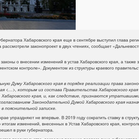
убернатора Хабаровского края еще в сентябре выступил глава рег
 рассмотрели законопроект в двух чтениях, сообщает «Дальневос
законы о внесении изменений в устав Хабаровского края, а также 
ментском контроле». Документом из структуры краевого правительс
ную Думу Хабаровского края в порядке реализации права закон
рая <…>, которым из состава Правительства Хабаровского края
 Хабаровского края, и, как следствие, признаются утратившими
 согласованием Законодательной Думой Хабаровского края назна
 в пояснительной записке.
рае упраздняют не впервые. В 2019 году сократить ставку в структ
 итогам изменений, внесенных в Устав Хабаровского края, контрол
ешел в руки губернатора.
остав правительства, возродил позицию первого вице-губернатора.