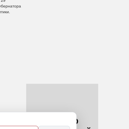
губернатора
тики.
 о