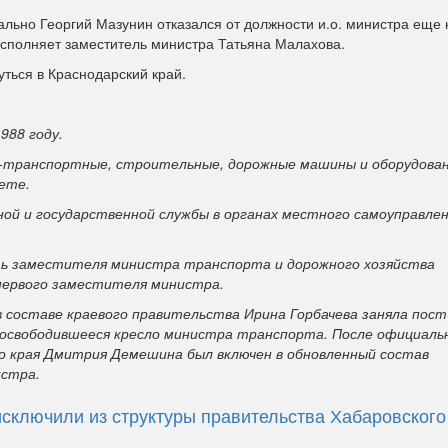
ально Георгий Мазунин отказался от должности и.о. министра еще
исполняет заместитель министра Татьяна Малахова.
ться в Краснодарский край.
988 году.
-транспортные, строительные, дорожные машины и оборудова
ете.
ой и государственной службы в органах местного самоуправлен
сть заместителя министра транспорта и дорожного хозяйства
– первого заместителя министра.
в составе краевого правительства Ирина Горбачева заняла пос
 освободившееся кресло министра транспорта. После официаль
о края Дмитрия Демешина был включен в обновленный состав
истра.
исключили из структуры правительства Хабаровского