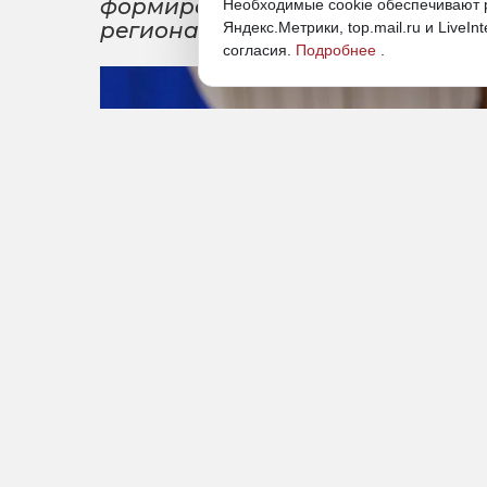
формировании предприниматель
Необходимые cookie обеспечивают р
регионального бизнеса
Яндекс.Метрики, top.mail.ru и LiveIn
согласия.
Подробнее
.