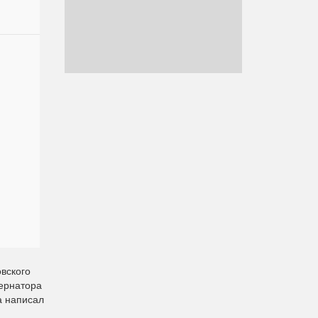
вского
бернатора
а написал