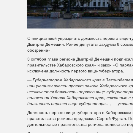
С инициативой упразднить должность первого вице-г
Дмитрий Демешин. Ранее депутаты Закдумы 8 созыва
обозрение».
3 октября глава региона Дмитрий Демешин подписал 
правительстве Хабаровского края» и закон «О парла
исключена должность первого вице-губернатора.
— Губернатором Хабаровского края в Законодатель
инициативы внесен проект закона Хабаровского к
исключается должность первого вице-губернатора
положения Устава Хабаровского края, связанные с
должность первого вице-губернатора…, — указано
Должность первого вице-губернатора в Хабаровском к
правительства региона предложил Сергей Фургал. По
деятельностью правительства региона полностью пер
Два года спустя Михаил Дегтярев, формируя новый с