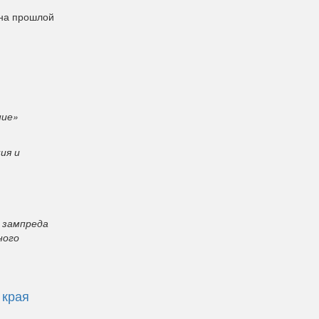
 на прошлой
ние»
ия и
т зампреда
ного
 края