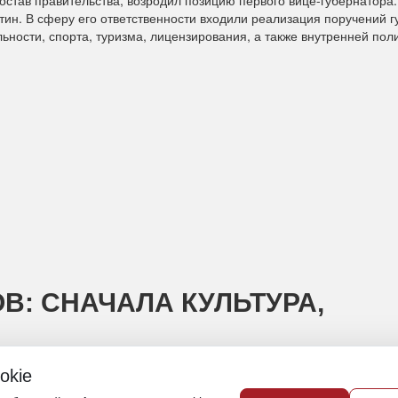
итин. В сферу его ответственности входили реализация поручений 
ьности, спорта, туризма, лицензирования, а также внутренней поли
В: СНАЧАЛА КУЛЬТУРА,
okie
в предпринимателей в Хабаровском крае