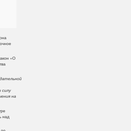
иона
точное
закон «О
тва
одательной
 силу
чения на
уре
ь над
 29