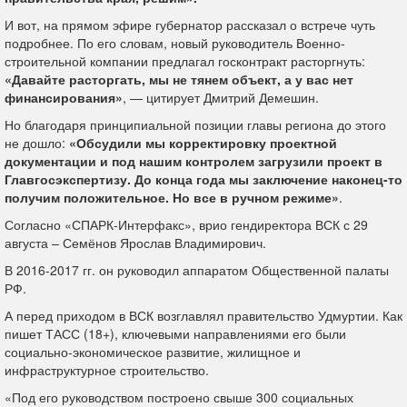
И вот, на прямом эфире губернатор рассказал о встрече чуть
подробнее. По его словам, новый руководитель Военно-
строительной компании предлагал госконтракт расторгнуть:
«Давайте расторгать, мы не тянем объект, а у вас нет
финансирования»
, — цитирует Дмитрий Демешин.
Но благодаря принципиальной позиции главы региона до этого
не дошло:
«Обсудили мы корректировку проектной
документации и под нашим контролем загрузили проект в
Главгосэкспертизу. До конца года мы заключение наконец-то
получим положительное. Но все в ручном режиме»
.
Согласно «СПАРК-Интерфакс», врио гендиректора ВСК с 29
августа – Семёнов Ярослав Владимирович.
В 2016-2017 гг. он руководил аппаратом Общественной палаты
РФ.
А перед приходом в ВСК возглавлял правительство Удмуртии. Как
пишет ТАСС (18+), ключевыми направлениями его были
социально-экономическое развитие, жилищное и
инфраструктурное строительство.
«Под его руководством построено свыше 300 социальных