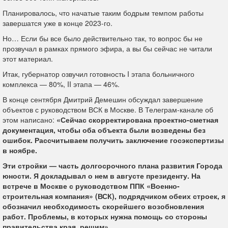
Планировалось, что начатые таким бодрым темпом работы
завершатся уже в конце 2023-го.
Но… Если бы все было действительно так, то вопрос бы не
прозвучал в рамках прямого эфира, а вы бы сейчас не читали
этот материал.
Итак, губернатор озвучил готовность I этапа больничного
комплекса — 80%, II этапа — 46%.
В конце сентября Дмитрий Демешин обсуждал завершение
объектов с руководством ВСК в Москве. В Телеграм-канале об
этом написано:
«Сейчас скорректирована проектно-сметная
документация, чтобы оба объекта были возведены без
ошибок. Рассчитываем получить заключение госэкспертизы
в ноябре.
Эти стройки — часть долгосрочного плана развития Города
юности. Я докладывал о нем в августе президенту. На
встрече в Москве с руководством ППК «Военно-
строительная компания» (ВСК), подрядчиком обеих строек, я
обозначил необходимость скорейшего возобновления
работ. Проблемы, в которых нужна помощь со стороны
правительства края, решим».