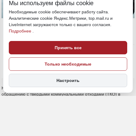
Мы используем файлы cookie
Необходимые cookie обеспечивают работу сайта.
Аналитические cookie Яндекс.Метрики, top.mail.ru и
8 ноября 2024, 17:06
LiveInternet загружаются только с вашего согласия.
Подробнее
.
Экономика и бизнес
Принять все
ПОДЕЛИТЬСЯ
Только необходимые
Настроить
Конкурс по определению нового регионального оператора по
обращению с твердыми коммунальными отходами (ТКО) в
Хабаровске и районе имени Лазо состоялся — в таком статусе он
значится в ГИС Торги. По итогам приема заявок комиссия
рассматривала одну, поданную компанией «РегСтройКом» — ее
признали отвечающей требованиям, сообщает
«Дальневосточное обозрение».
Протокол о результатах проведения отбора разместили 1 ноября