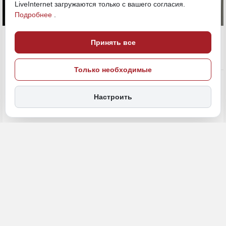
LiveInternet загружаются только с вашего согласия.
Подробнее
.
9 декабря 2024, 11:24
Хабаровский край
Принять все
Политика и власть
Только необходимые
ПОДЕЛИТЬСЯ
Настроить
Председатель Следственного комитета России Александр
Бастрыкин обозначил сумму взятки, в получении которой
обвиняется бывший зампред правительства Хабаровского края
по соцвопросам Евгений Никонов и другие фигуранты. Она
составила 82 млн рублей. Следственные действия по делу уже
завершены, сообщает «Дальневосточное обозрение» со
ссылкой
на РИА Новости (18+).
За что арестован Евгений