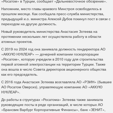
«Росатом» в Турции, сообщает «Дальневосточное обозрение».
Напомним, место главы краевого Минстроя освободилось в
прошлом месяце. Как сообщала пресс-служба министерства,
предыдущий и.о. министра Алексей Дубов покинул пост в связи с
переходом на другую должность.
Новый руководитель министерства Анастасия Зотеева на
протяжении нескольких лет осуществляла работу в области
атомных проектов.
С 2019 по 2024 год она занимала должность гендиректора АО
«АККУЮ НУКЛЕАР» — дочерней компании госкорпорации
«Росатом», которую учредили в 2010 году для строительства
первой атомной электростанции на территории Турции. Также
она вошла в число Совета директоров акционерного общества
как его председатель.
С 2016 года Анастасия Зотеева возглавляла АО «РЭИН» (бывшее
АО Росатом Оверсиз), управляющую компанию АО «АККУЮ
НУКЛЕАР».
До работы в структурах «Росатома» Зотеева также занимала
руководящие посты в ряде организаций, в числе которых АО
«Брансвик Варбург Корпоративные Финансы», банк «ЗЕНИТ»,