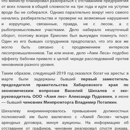
что министр планировал разобраться с отставанием предприятия
от всех планов в общей сложности на три года и идти на уступки
вроде бы не собирался. Однако параллельно вокруг него самого
начались разбирательства и проверки на возможные нарушения
и коррупцию, связанные, правда, не с лесом, а с
рыбопромысловыми участками. Дело набирало нешуточный
оборот, поэтому вскоре Ермолин был вынужден покинуть пост.
Один из его бывших сотрудников предполагал, что это все же
могло быть связано с продвижением интересов
лесопромышленников. Так или иначе, дело «Азии Леса» подобно
эффекту бабочки привело к целой череде расследований против
чиновников разного уровня.
Таким образом, следующий 2019 год оказался богат на аресты: в
марте были задержаны бывший
первый заместитель
председателя правительства Хабаровского края по
экономическим вопросам Василий Шихалев
и
экс-
руководитель ООО «Азия лес»
Александр Пудовкин
, в июне
— бывший
чиновник Минпромторга Владимир Потапкин
.
Шихалеву инкриминировалось превышение должностных
полномочий: им было заключено с «Азией Лесом» четыре
арендных договора, минуя аукционы. На информацию об
отставании от графиков, чиновник реагировал спустя рукава,