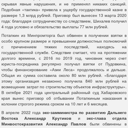
скрывая явные нарушения, и не применял никаких санкций.
Подобная «тактика» привела к ущербу государственной казне в
размере 1,3 млрд рублей. Приговор был вынесен 13 марта 2020
года: благодаря сотрудничеству со следствием, Шихалев получил
4 года условно и обязательство выплаты 77 млн рублей.
Потапкин из Минпромторга был обвинен в получении взятки в
особо крупном размере и превышении должностных полномочий
с причинением тяжких последствий, находясь на
государственной службе. Следствие считает, что на протяжении
долгого времени, с 2016 по 2019 год, чиновник через счет
юриста-посредника регулярно получал взятки от Пудовкина,
чтобы финансирование «Азии Леса» продолжалось и дальше.
Общая их сумма составила около 80 млн рублей. «Благодаря
этому организация незаконно получила 840 млн рублей на
возмещение затрат по строительству объектов инфраструктуры».
В октябре 2021 года центральный районный суд Хабаровского
края вынес приговор об отбывании Потапкиным наказания в
колонии строгого режима сроком на 10 лет и 6 месяцев.
В апреле 2022 года
экс-замминистра по развитию Дальнего
Востока Александр Крутиков
и
экс-глава отдела
Минвостокразвития Александр Павлов
были обвинены в