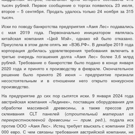
тысяч рублей. Первое сообщение о торгах появилось 23 июля,
второе – 5 сентября. Продать удалось только 24 ноября за 315
тысяч.
Иски по поводу банкротства предприятия «Азия Лес» подавались
с мая 2019 года. Первоначально инициатором являлась
китайская компания «Цюй Мэй», однако ей было отказано.
Преуспела в этом деле опять же «ВЭБ.РФ». В декабре 2019 года
корпорация добилась удовлетворения требования включить в
третью очередь погашения долга «Азия Лес» более 3,6 млрд
рублей. Требование о банкротстве было подано в конце января
2020 года и принято к производству в феврале. Окончательное
решение было принято 26 июня – предприятие признали
несостоятельным и в отношении него открыто конкурсное
производство.
На предприятие до сих пор сыпятся иски. 9 января 2024 года
австрийская компания «Лединек», поставщик оборудования для
обработки массивной древесины, а также прессов для
склеивания CLT панелей (
строительный материал из
перекрестноклееной древесины — прим. ред.
), подала иск
против ООО «Азия Лес». Истец требует взыскать с компании 218
000 евро. С чем связаны требования австрийской компании, не