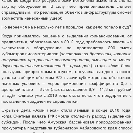
качестве кредитных ресурсов были потрачены исключительно на
закупку оборудования. В силу чего предприниматель считает
справедливым, что реализация объектов инфраструктуры сможет
возместить нанесенный ущерб.
Но вернемся на несколько лет в прошлое: как дело попало в суд?
Когда принималось решение о выделении финансирования, от
предприятия, образованного в 2012 году, требовалось ввести «в
эксплуатацию оборудование по производству 200 тысяч
кубометров пиломатериалов (
заготовки из древесины, которые
получаются при распиле лесоматериалов, имеющие не менее
двух параллельных плоскостей
–
прим. ред.
) в год». «Азия Лес»,
пользуясь приоритетным статусом, получила выгодные лесные
участки с общим объемом 973 тысячи кубометров на объективно
льготных условиях – «срок применения коэффициента 0,5 к
арендной плате — 8 лет (льгота составляет 8,9 – 11,3 млн рублей
в год)». Однако уже с 2016 года стало ясно, что предприятие с
поставленной задачей не справляется.
Скрытые дела «Азии Леса» стали явными в конце 2018 года,
когда
Счетная палата РФ
смогла отследить расход выделенной
субсидии. После чего Амурская бассейновая природоохранная
прокуратура представила губернатору Хабаровского края список