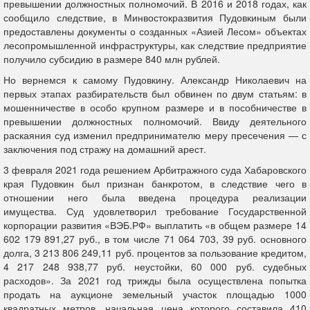
превышении должностных полномочий. В 2016 и 2018 годах, как
сообщило следствие, в Минвостокразвития Пудовкиным были
предоставлены документы о созданных «Азией Лесом» объектах
лесопромышленной инфраструктуры, как следствие предприятие
получило субсидию в размере 840 млн рублей.
Но вернемся к самому Пудовкину. Александр Николаевич на
первых этапах разбирательств был обвинен по двум статьям: в
мошенничестве в особо крупном размере и в пособничестве в
превышении должностных полномочий. Ввиду деятельного
раскаяния суд изменил предпринимателю меру пресечения — с
заключения под стражу на домашний арест.
3 февраля 2021 года решением Арбитражного суда Хабаровского
края Пудовкин был признан банкротом, в следствие чего в
отношении него была введена процедура реализации
имущества. Суд удовлетворил требование Государственной
корпорации развития «ВЭБ.РФ» выплатить «в общем размере 14
602 179 891,27 руб., в том числе 71 064 703, 39 руб. основного
долга, 3 213 806 249,11 руб. процентов за пользование кредитом,
4 217 248 938,77 руб. неустойки, 60 000 руб. судебных
расходов». За 2021 год трижды была осуществлена попытка
продать на аукционе земельный участок площадью 1000
квадратных метров, начальная цена которого составила 410