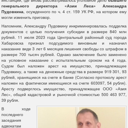
инстанции, где вновь рассматривалось уголовное дело
бывшего
генерального директора «Азии Леса» Александра
Пудовкина
, осужденного по ч. 4 ст. 159 УК РФ, на котором ему
могли изменить приговор.
Напомним, Александру
Пудовкину инкриминировалась подделка
документов с целью получения субсидии в размере 840 млн
рублей. 11 июля 2023 года Центральный районный суд города
Хабаровска признал подсудимого виновным и назначил
наказание виде 3 лет 6 месяцев лишения свободы со штрафом в
размере 700 тысяч рублей. Однако заключение было заменено
на условное наказание с испытательным сроком на 4 года.
Судом был наложен арест на имущество, принадлежащее
Пудовкину, а также на денежные средства в размере 919 301, 93
рублей, хранящиеся на счете в банке (Согласно протоколу арест
наложен на фактически имеющиеся на счете 603097, 54 рубля).
Аресту подверглось имущество, принадлежащее ООО «Азия
Лес», общей кадастровой и рыночной стоимостью 500 463 977,
39 рубля.
В ходе
последнего
заседания
адвокатам