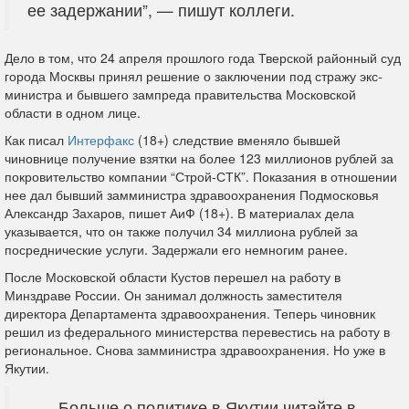
ее задержании”, — пишут коллеги.
Дело в том, что 24 апреля прошлого года Тверской районный
суд
города Москвы принял решение о заключении под стражу экс-
министра и бывшего зампреда правительства Московской
области в одном лице.
Как писал
Интерфакс
(18+) следствие вменяло бывшей
чиновнице получение взятки на более 123 миллионов рублей за
покровительство компании “Строй-СТК”. Показания в отношении
нее дал бывший замминистра здравоохранения Подмосковья
Александр Захаров, пишет АиФ (18+). В материалах дела
указывается, что он также получил 34 миллиона рублей за
посреднические услуги. Задержали его немногим ранее.
После Московской области Кустов
перешел
на работу в
Минздраве России. Он занимал должность заместителя
директора Департамента здравоохранения. Теперь чиновник
решил из федерального министерства перевестись на работу в
региональное. Снова замминистра здравоохранения. Но уже в
Якутии.
Больше о политике в Якутии читайте в