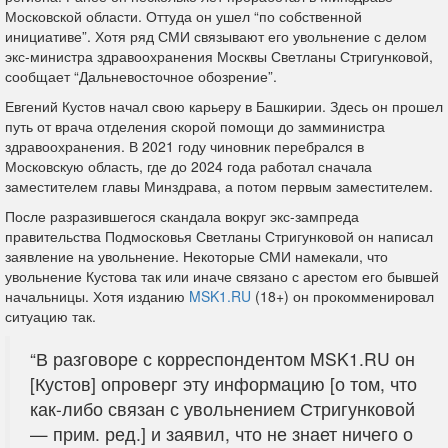
Московской области. Оттуда он ушел “по собственной
инициативе”. Хотя
ряд
СМИ
связывают его увольнение с делом
экс-министра здравоохранения Москвы Светланы Стригунковой,
сообщает “Дальневосточное обозрение”.
Евгений Кустов
начал
свою карьеру в Башкирии. Здесь он прошел
путь от врача отделения скорой помощи до замминистра
здравоохранения. В 2021 году чиновник перебрался в
Московскую область, где до 2024 года работал сначала
заместителем главы Минздрава, а потом первым заместителем.
После разразившегося скандала вокруг экс-зампреда
правительства Подмосковья Светланы Стригунковой он
написал
заявление на увольнение. Некоторые СМИ намекали, что
увольнение Кустова так или иначе связано с арестом его бывшей
начальницы. Хотя изданию
MSK1.RU
(18+) он прокомменировал
ситуацию так.
“В разговоре с корреспондентом MSK1.RU он
[Кустов] опроверг эту информацию [о том, что
как-либо связан с увольнением Стригунковой
— прим. ред.] и заявил, что не знает ничего о