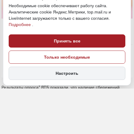
Необходимые cookie обеспечивают работу сайта.
Аналитические cookie Яндекс.Метрики, top.mail.ru и
LiveInternet загружаются только с вашего согласия.
13 мая, 19:21
Подробнее
.
Принять все
Экономика и бизнес
ПОДЕЛИТЬСЯ
Только необходимые
Настроить
Результаты опроса* ВТБ показали, что наличие сбережений
помогает сохранять ментальное здоровье абсолютному
большинству россиян. Наличие финансовой подушки
безопасности обеспечивает эмоциональную стабильность у 73%
опрошенных, отсутствие финансовых обязательств, в том числе
долгов – у 64%. Лишь у 3% финансовая ситуация не влияет на
ментальное здоровье.
Чаще всего беспокойство о деньгах возникает у россиян в связи с