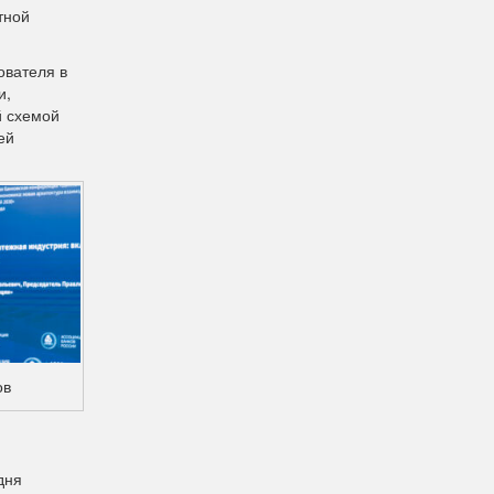
тной
ователя в
и,
й схемой
ей
ов
дня