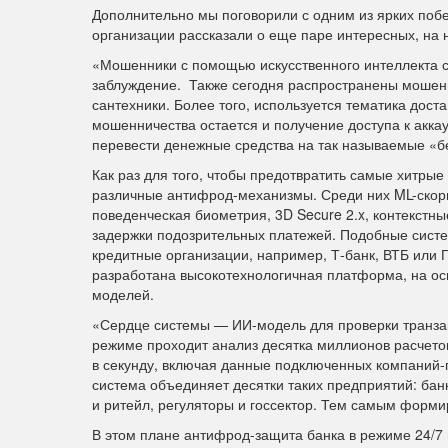
Дополнительно мы поговорили с одним из ярких поб
организации рассказали о еще паре интересных, на 
«Мошенники с помощью искусственного интеллекта с
заблуждение. Также сегодня распространены мошен
сантехники. Более того, используется тематика дост
мошенничества остается и получение доступа к аккау
перевести денежные средства на так называемые «б
Как раз для того, чтобы предотвратить самые хитры
различные антифрод-механизмы. Среди них ML-скор
поведенческая биометрия, 3D Secure 2.x, контекст
задержки подозрительных платежей. Подобные систе
кредитные организации, например, Т-банк, ВТБ или Г
разработана высокотехнологичная платформа, на ос
моделей.
«Сердце системы — ИИ-модель для проверки транза
режиме проходит анализ десятка миллионов расчето
в секунду, включая данные подключенных компаний
система объединяет десятки таких предприятий: бан
и ритейл, регуляторы и госсектор. Тем самым форм
В этом плане антифрод-защита банка в режиме 24/7