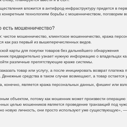
уществления вложится в антифрод-инфраструктуру придется в пер
к конкретным технологиям борьбы с мошенничеством, поговорим вс
о есть мошенничество?
и: чистое мошенничество, клиентское мошенничество, кража перс
ся как раз первый из вышеперечисленных видов.
ской карты для покупки товаров без дальнейшего обнаружения
нник предварительно узнает нужную информацию о владельцах ка
обойти различные препятствующие краже системы.
заказать товар или услугу, а после инициировать возврат платежа 
 Денежные средства в таком случае возмещают, а товар остается 
, конечно, является кража персональных данных, фишинг или взл
рным объектом, потому как мошенник может произвести операцию 
анных целью мошенников является проведение транзакций под чуж
тно новую личность, они просто используют уже существующую», —