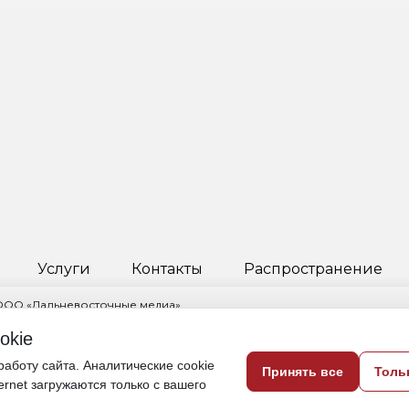
ЗУЛЬТАТ», ЗЮБР ВЕРНУЛСЯ,
АШ НА МОНЕТЕ
okie
каций АИ «Дальневосточного обозрения
аботу сайта. Аналитические cookie
Принять все
Толь
ternet загружаются только с вашего