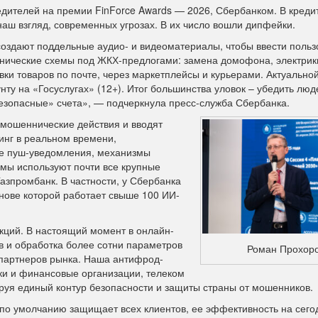
едителей на премии FinForce Awards — 2026, Сбербанком. В креди
наш взгляд, современных угрозах. В их число вошли дипфейки.
оздают поддельные аудио- и видеоматериалы, чтобы ввести польз
нические схемы под ЖКХ-предлогами: замена домофона, электрик
авки товаров по почте, через маркетплейсы и курьерами. Актуально
нту на «Госуслугах» (12+). Итог большинства уловок – убедить люд
езопасные» счета», — подчеркнула пресс-служба Сбербанка.
е мошеннические действия и вводят
инг в реальном времени,
ные пуш-уведомления, механизмы
мы используют почти все крупные
азпромбанк. В частности, у Сбербанка
нове которой работает свыше 100 ИИ-
кций. В настоящий момент в онлайн-
в и обработка более сотни параметров
Роман Прохор
-партнеров рынка. Наша антифрод-
ки и финансовые организации, телеком
ируя единый контур безопасности и защиты страны от мошенников.
 по умолчанию защищает всех клиентов, ее эффективность на сего