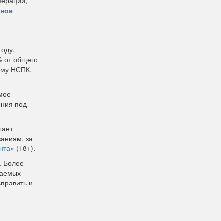
пераций,
чное
году.
% от общего
мму НСПК,
амое
ения под
гает
ваниям, за
нта»
(18+).
. Более
ываемых
справить и