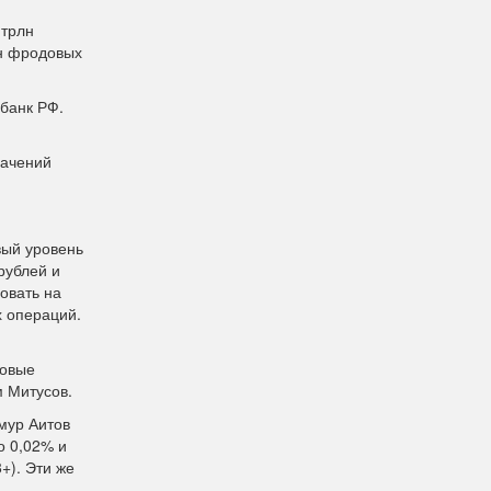
 трлн
лн фродовых
банк РФ.
начений
вый уровень
рублей и
овать на
 операций.
совые
м Митусов.
мур Аитов
о 0,02% и
+). Эти же