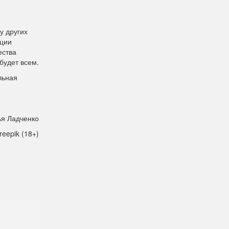
у других
ации
ества
будет всем.
льная
я Ладченко
reepik (18+)