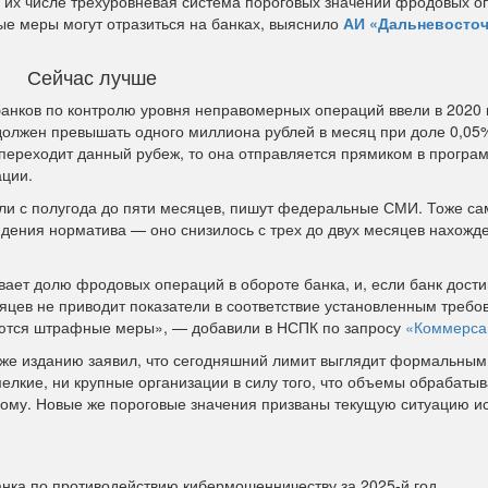
В их числе трехуровневая система пороговых значений фродовых о
вые меры могут отразиться на банках, выяснило
АИ «Дальневосто
Сейчас лучше
нков по контролю уровня неправомерных операций ввели в 2020 
должен превышать одного миллиона рублей в месяц при доле 0,05
 переходит данный рубеж, то она отправляется прямиком в програ
ации.
или с полугода до пяти месяцев, пишут федеральные СМИ. Тоже с
дения норматива — оно снизилось с трех до двух месяцев нахожд
ает долю фродовых операций в обороте банка, и, если банк дости
яцев не приводит показатели в соответствие установленным требо
ются штрафные меры», — добавили в НСПК по запросу
«Коммерса
 же изданию заявил, что сегодняшний лимит выглядит формальным
и мелкие, ни крупные организации в силу того, что объемы обрабат
ругому. Новые же пороговые значения призваны текущую ситуацию и
анка по противодействию кибермошенничеству за 2025-й год.