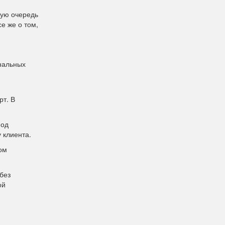
вую очередь
е же о том,
ональных
рт. В
под
у клиента.
ом
без
ой