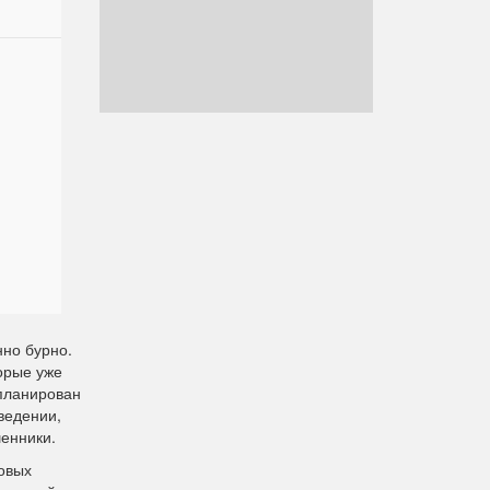
нно бурно.
орые уже
апланирован
ведении,
шенники.
овых