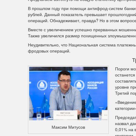
В прошлом году при помощи антифрод-систем банки 
рублей. Данный показатель превышает прошлогодний 
операций. Обнадеживает, правда? Но в этом вопросе
Вместе с увеличением успешно прерванных мошеннич
Также увеличился размер похищенных злоумышленник
Неудивительно, что Национальная система платежны
фродовых операций.
Т
Пороги мо
останется
составлят
уровне п
Третий по
«Введение
категории
Председат
назвал да
Максим Митусов
0,01% на 
критерии, 