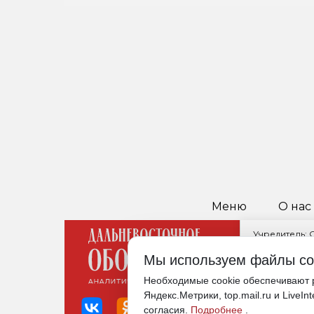
ДВ-НЕДЕЛЯ: «ЕСТЬ РЕ
НЕФТЯНОЕ ПЯТНО И Н
Мы используем файлы co
Обзор самых резонансных публи
минувшие семь дней
Необходимые cookie обеспечивают р
Яндекс.Метрики, top.mail.ru и LiveIn
согласия.
Подробнее
.