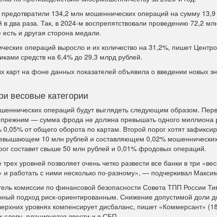
предотвратили 134,2 млн мошеннических операций на сумму 13,9
в два раза. Так, в 2024-м воспрепятствовали проведению 72,2 м
 есть и другая сторона медали.
еских операций выросло и их количество на 31,2%, пишет Центро
ами средств на 6,4% до 29,3 млрд рублей.
х карт на фоне данных показателей объявила о введении новых з
ри весовые категории
шеннических операций будут выглядеть следующим образом. Пер
 прежним — сумма фрода не должна превышать одного миллиона 
ь 0,05% от общего оборота по картам. Второй порог хотят зафиксир
ревышающем 10 млн рублей и составляющем 0,02% мошеннических
рог составит свыше 50 млн рублей и 0,01% фродовых операций.
 трех уровней позволяет очень четко развести все банки в три «ве
» и работать с ними несколько по-разному», — подчеркивал Макси
ель комиссии по финансовой безопасности Совета ТПП России Ти
нный подход риск-ориентированным. Снижение допустимой доли д
верхних уровнях компенсирует дисбаланс, пишет «Коммерсант» (18
к слову, планируется ввести и в СБП.