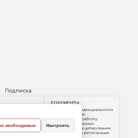
» за
ко необходимые
Настроить