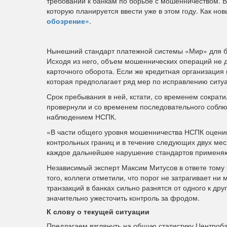
требований к банкам по борьбе с мошенничеством. 
которую планируется ввести уже в этом году. Как но
обозрение»
.
Нынешний стандарт платежной системы «Мир» для ба
Исходя из него, объем мошеннических операций не 
карточного оборота. Если же кредитная организация
которая предполагает ряд мер по исправлению ситу
Срок пребывания в ней, кстати, со временем сократ
провернули и со временем последовательного соблю
наблюдением НСПК.
«В части общего уровня мошенничества НСПК оценив
контрольных границ и в течение следующих двух мес
каждое дальнейшее нарушение стандартов применя
Независимый эксперт Максим Митусов в ответе тому
того, коллеги отметили, что порог не затрагивает н
транзакций в банках сильно разнятся от одного к д
значительно ужесточить контроль за фродом.
К слову о текущей ситуации
Предлагаем взглянуть на общую статистику Центроб