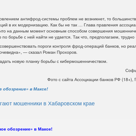
новлением антифрод-системы проблем не возникнет, то большинств
ций в их модернизацию. Как бы не так … Глава правления ассоци
 что на данным момент основным способом совершения мошеннич
о борьбе с ней найти не удается. Так что, предполагаем, трудно 
 совершенствовать пороги контроля фрод-операций банков, но реа
 очевидна», — сказал Роман Прохоров.
задать новую планку борьбы с кибермошенничеством.
Софь
Фото с сайта Ассоциации банков РФ (18+), f
 обозрение» в Максе!
гают мошенники в Хабаровском крае
ое обозрение» в Максе!