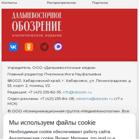
Контакты
Распространение
Подписка
Учредитель: ООО «Дальневосточные медиа»
Главный редактор Пчелкина Инга Науфальевна
680021, Хабаровский край, г. Хабаровск, ул. Ленинградская, д.
53, корп. 2, помещ. 1/2
Редакция: +7 (421) 235-82-35,
info@obozdv.ru
Отдел рекламы: +7 (421) 235-84-08,
reklama@obozdv.ru
(+7 к
МСК)
© ООО «Коммуникационная группа «Медиатехнологии». Все
права защищены. При использовании информации
гиперссылка на сайт
dvobozrenie.ru
обязательна.
Мы используем файлы cookie
Возрастная маркировка 18+
RSS
Необходимые cookie обеспечивают работу сайта.
Аналитические cookie Яндекс.Метрики, top.mail.ru и