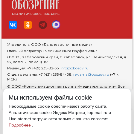
Учредитель: ООО «Дальневосточные медиа»
Главный редактор Пчелкина Инга Науфальевна
680021, Хабаровский край, г. Хабаровск, ул. Ленинградская, д.
53, корп. 2, помещ. 1/2
Редакция: +7 (421) 235-82-35,
info@obozdv.ru
Отдел рекламы: +7 (421) 235-84-08,
reklama@obozdv.ru
(+7 к
МСК)
© ООО «Коммуникационная группа «Медиатехнологии». Все
права защищены. При использовании информации
гиперссылка на сайт
dvobozrenie.ru
обязательна.
Мы используем файлы cookie
Возрастная маркировка 18+
RSS
Необходимые cookie обеспечивают работу сайта.
Аналитические cookie Яндекс.Метрики, top.mail.ru и
ДОКУМЕНТЫ
LiveInternet загружаются только с вашего согласия.
Политика конфиденциальности
Подробнее
.
Обработка cookie
Согласие на обработку персональных данных