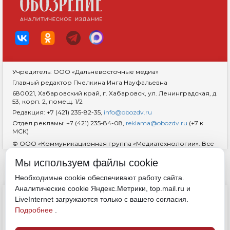
Учредитель: ООО «Дальневосточные медиа»
Главный редактор Пчелкина Инга Науфальевна
680021, Хабаровский край, г. Хабаровск, ул. Ленинградская, д.
53, корп. 2, помещ. 1/2
Редакция: +7 (421) 235-82-35,
info@obozdv.ru
Отдел рекламы: +7 (421) 235-84-08,
reklama@obozdv.ru
(+7 к
МСК)
© ООО «Коммуникационная группа «Медиатехнологии». Все
права защищены. При использовании информации
гиперссылка на сайт
dvobozrenie.ru
обязательна.
Мы используем файлы cookie
Возрастная маркировка 18+
RSS
Необходимые cookie обеспечивают работу сайта.
Аналитические cookie Яндекс.Метрики, top.mail.ru и
ДОКУМЕНТЫ
LiveInternet загружаются только с вашего согласия.
Политика конфиденциальности
Подробнее
.
Обработка cookie
Согласие на обработку персональных данных
Полные правила цитирования