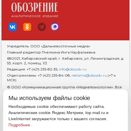
Учредитель: ООО «Дальневосточные медиа»
Главный редактор Пчелкина Инга Науфальевна
680021, Хабаровский край, г. Хабаровск, ул. Ленинградская, д.
53, корп. 2, помещ. 1/2
Редакция: +7 (421) 235-82-35,
info@obozdv.ru
Отдел рекламы: +7 (421) 235-84-08,
reklama@obozdv.ru
(+7 к
МСК)
© ООО «Коммуникационная группа «Медиатехнологии». Все
права защищены. При использовании информации
гиперссылка на сайт
dvobozrenie.ru
обязательна.
Мы используем файлы cookie
Возрастная маркировка 18+
RSS
Необходимые cookie обеспечивают работу сайта.
Аналитические cookie Яндекс.Метрики, top.mail.ru и
ДОКУМЕНТЫ
LiveInternet загружаются только с вашего согласия.
Политика конфиденциальности
Подробнее
.
Обработка cookie