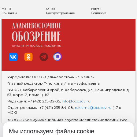
Меню
О нас
Услуги
Контакты
Распространение
Подписка
Учредитель: ООО «Дальневосточные медиа»
Главный редактор Пчелкина Инга Науфальевна
680021, Хабаровский край, г. Хабаровск, ул. Ленинградская, д.
53, корп. 2, помещ. 1/2
Редакция: +7 (421) 235-82-35,
info@obozdv.ru
Отдел рекламы: +7 (421) 235-84-08,
reklama@obozdv.ru
(+7 к
МСК)
© ООО «Коммуникационная группа «Медиатехнологии». Все
права защищены. При использовании информации
гиперссылка на сайт
dvobozrenie.ru
обязательна.
Мы используем файлы cookie
Возрастная маркировка 18+
RSS