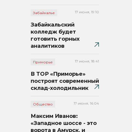
17 июня, 19:10
Забайкалье
Забайкальский
колледж будет
готовить горных
аналитиков
17 июня, 18:41
Приморье
В ТОР «Приморье»
построят современный
склад-холодильник
17 июня, 16:04
Общество
Максим Иванов:
«Западное шоссе - это
ворота в Амурск, и