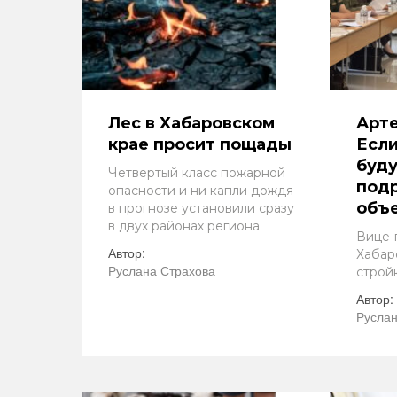
Лес в Хабаровском
Арт
крае просит пощады
Если
буду
Четвертый класс пожарной
под
опасности и ни капли дождя
объе
в прогнозе установили сразу
в двух районах региона
Вице-
Автор:
Хабар
Руслана Страхова
строй
Автор:
Руслан