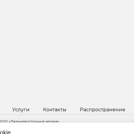
Услуги
Контакты
Распространение
 ООО «Дальневосточные медиа»
ктор Пчелкина Инга Науфальевна
okie
овский край, г. Хабаровск, ул. Ленинградская, д. 53, корп. 2, помещ. 1/