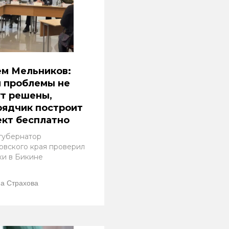
ем Мельников:
 проблемы не
т решены,
рядчик построит
кт бесплатно
губернатор
овского края проверил
ки в Бикине
а Страхова