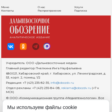
Меню
О нас
Услуги
Контакты
Распространение
Подписка
Учредитель: ООО «Дальневосточные медиа»
Главный редактор Пчелкина Инга Науфальевна
680021, Хабаровский край, г. Хабаровск, ул. Ленинградская, д.
53, корп. 2, помещ. 1/2
Редакция: +7 (421) 235-82-35,
info@obozdv.ru
Отдел рекламы: +7 (421) 235-84-08,
reklama@obozdv.ru
(+7 к
МСК)
© ООО «Коммуникационная группа «Медиатехнологии». Все
права защищены. При использовании информации
гиперссылка на сайт
dvobozrenie.ru
обязательна.
Мы используем файлы cookie
Возрастная маркировка 18+
RSS