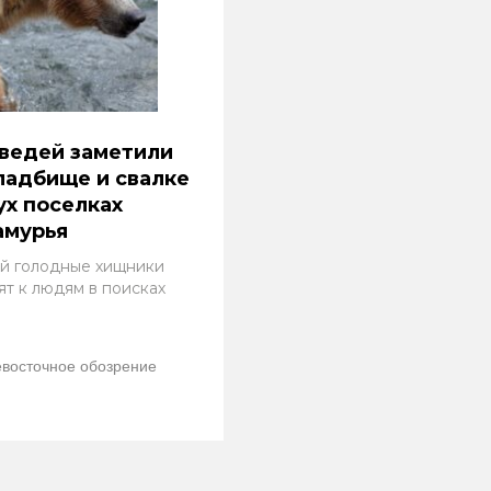
ведей заметили
ладбище и свалке
ух поселках
амурья
й голодные хищники
ят к людям в поисках
восточное обозрение