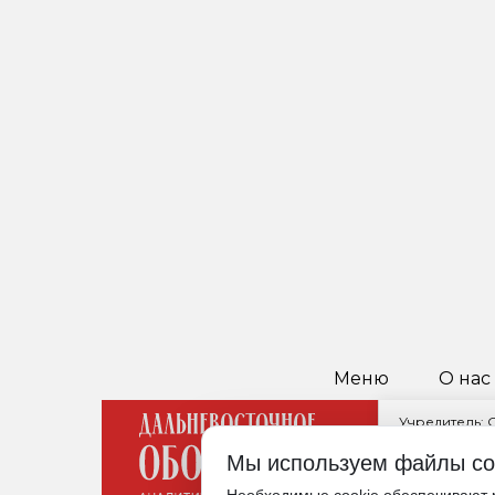
Меню
О нас
Учредитель:
Главный реда
Мы используем файлы co
680021, Хабар
Редакция: +7 (