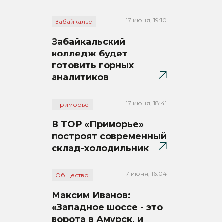
17 июня, 19:10
Забайкалье
Забайкальский
колледж будет
готовить горных
аналитиков
17 июня, 18:41
Приморье
В ТОР «Приморье»
построят современный
склад-холодильник
17 июня, 16:04
Общество
Максим Иванов:
«Западное шоссе - это
ворота в Амурск, и