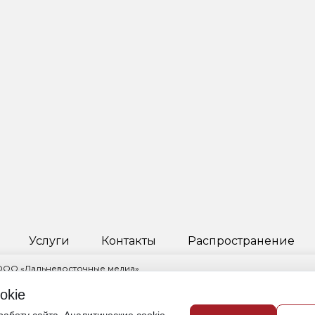
Услуги
Контакты
Распространение
 ООО «Дальневосточные медиа»
ктор Пчелкина Инга Науфальевна
okie
овский край, г. Хабаровск, ул. Ленинградская, д. 53, корп. 2, помещ. 1/
421) 235-82-35,
info@obozdv.ru