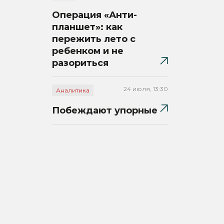
Операция «Анти-
планшет»: как
пережить лето с
ребенком и не
разориться
24 июля, 13:30
Аналитика
Побеждают упорные