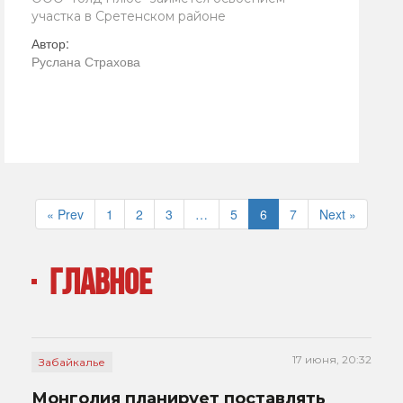
участка в Сретенском районе
Автор:
Руслана Страхова
« Prev
1
2
3
…
5
6
7
Next »
ГЛАВНОЕ
17 июня, 20:32
Забайкалье
Монголия планирует поставлять