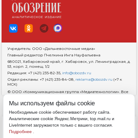
Учредитель: ООО «Дальневосточные медиа»
Главный редактор Пчелкина Инга Науфальевна
680021, Хабаровский край, г. Хабаровск, ул. Ленинградская, д.
53, корп. 2, помещ. 1/2
Редакция: +7 (421) 235-82-35,
info@obozdv.ru
Отдел рекламы: +7 (421) 235-84-08,
reklama@obozdv.ru
(+7 к
МСК)
© ООО «Коммуникационная группа «Медиатехнологии». Все
права защищены. При использовании информации
гиперссылка на сайт
dvobozrenie.ru
обязательна.
Мы используем файлы cookie
Возрастная маркировка 18+
RSS
Необходимые cookie обеспечивают работу сайта.
Аналитические cookie Яндекс.Метрики, top.mail.ru и
ДОКУМЕНТЫ
LiveInternet загружаются только с вашего согласия.
Политика конфиденциальности
Подробнее
.
Обработка cookie