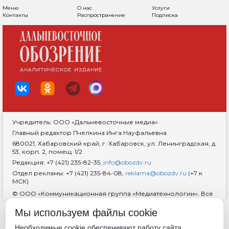
Меню
О нас
Услуги
Контакты
Распространение
Подписка
Учредитель: ООО «Дальневосточные медиа»
Главный редактор Пчелкина Инга Науфальевна
680021, Хабаровский край, г. Хабаровск, ул. Ленинградская, д.
53, корп. 2, помещ. 1/2
Редакция: +7 (421) 235-82-35,
info@obozdv.ru
Отдел рекламы: +7 (421) 235-84-08,
reklama@obozdv.ru
(+7 к
МСК)
© ООО «Коммуникационная группа «Медиатехнологии». Все
права защищены. При использовании информации
гиперссылка на сайт
dvobozrenie.ru
обязательна.
Мы используем файлы cookie
Возрастная маркировка 18+
RSS
Необходимые cookie обеспечивают работу сайта.