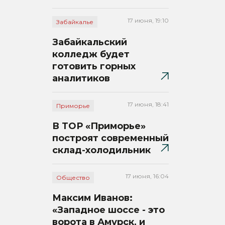
17 июня, 19:10
Забайкалье
Забайкальский
колледж будет
готовить горных
аналитиков
17 июня, 18:41
Приморье
В ТОР «Приморье»
построят современный
склад-холодильник
17 июня, 16:04
Общество
Максим Иванов:
«Западное шоссе - это
ворота в Амурск, и