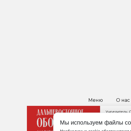
Меню
О нас
Учредитель:
Главный реда
Мы используем файлы co
680021, Хабар
Редакция: +7 (