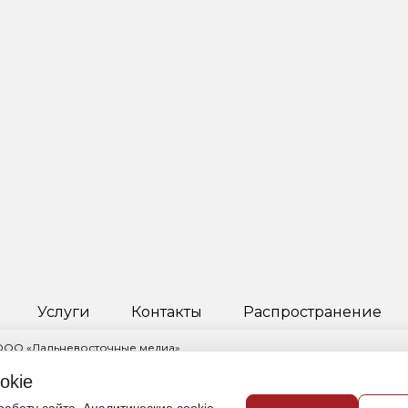
Услуги
Контакты
Распространение
 ООО «Дальневосточные медиа»
ктор Пчелкина Инга Науфальевна
okie
овский край, г. Хабаровск, ул. Ленинградская, д. 53, корп. 2, помещ. 1/
421) 235-82-35,
info@obozdv.ru