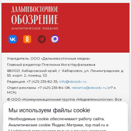
Учредитель: ООО «Дальневосточные медиа»
Главный редактор Пчелкина Инга Науфальевна
680021, Хабаровский край, г. Хабаровск, ул. Ленинградская, д.
53, корп. 2, помещ. 1/2
Редакция: +7 (421) 235-82-35,
info@obozdv.ru
Отдел рекламы: +7 (421) 235-84-08,
reklama@obozdv.ru
(+7 к
МСК)
© ООО «Коммуникационная группа «Медиатехнологии». Все
права защищены. При использовании информации
гиперссылка на сайт
dvobozrenie.ru
обязательна.
Мы используем файлы cookie
Возрастная маркировка 18+
RSS
Необходимые cookie обеспечивают работу сайта.
Аналитические cookie Яндекс.Метрики, top.mail.ru и
ДОКУМЕНТЫ